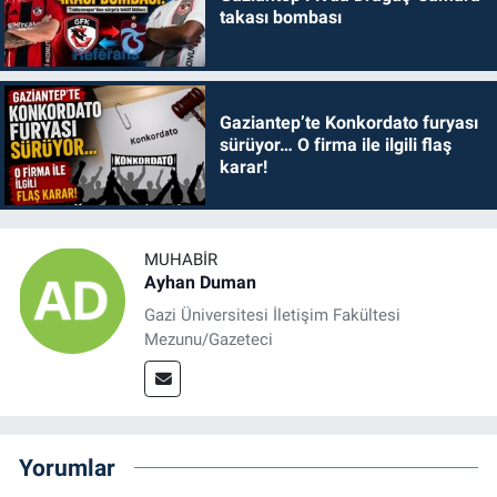
takası bombası
Gaziantep’te Konkordato furyası
sürüyor… O firma ile ilgili flaş
karar!
MUHABIR
Ayhan Duman
Gazi Üniversitesi İletişim Fakültesi
Mezunu/Gazeteci
Yorumlar