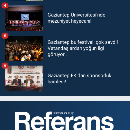
4
Gaziantep Üniversitesi'nde
mezuniyet heyecanı!
5
Gaziantep bu festivali çok sevdi!
Vatandaşlardan yoğun ilgi
görüyor…
6
Gaziantep FK'dan sponsorluk
hamlesi!