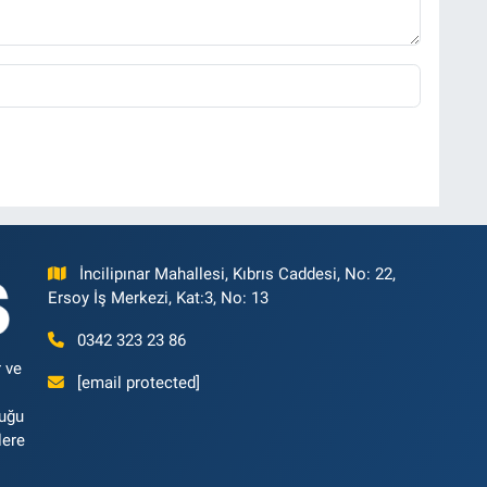
İncilipınar Mahallesi, Kıbrıs Caddesi, No: 22,
Ersoy İş Merkezi, Kat:3, No: 13
0342 323 23 86
 ve
[email protected]
luğu
lere