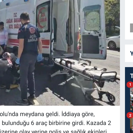
Y
1
olu'nda meydana geldi. İddiaya göre,
2
a bulunduğu 6 araç birbirine girdi. Kazada 2
üzerine olay yerine polis ve sağlık ekipleri