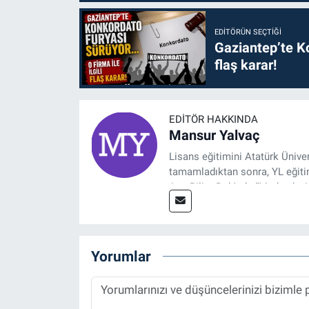
EDITÖRÜN SEÇTIĞI
Gaziantep’te Ko
flaş karar!
EDITÖR HAKKINDA
Mansur Yalvaç
Lisans eğitimini Atatürk Ünive
tamamladıktan sonra, YL eğitim
Ana Bilim Dalı'nda “Medyada An
2014 yılında başladığı profesy
Spor, Sağlık ve Ekonomi Editö
Yorumlar