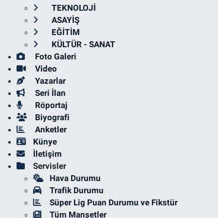
TEKNOLOJİ
ASAYİŞ
EĞİTİM
KÜLTÜR - SANAT
Foto Galeri
Video
Yazarlar
Seri İlan
Röportaj
Biyografi
Anketler
Künye
İletişim
Servisler
Hava Durumu
Trafik Durumu
Süper Lig Puan Durumu ve Fikstür
Tüm Manşetler