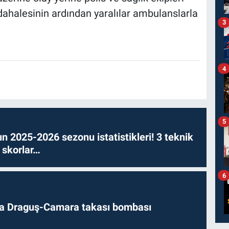
üdahalesinin ardından yaralılar ambulanslarla
3
4
5
n 2025-2026 sezonu istatistikleri! 3 teknik
 skorlar…
6
da Draguş-Camara takası bombası