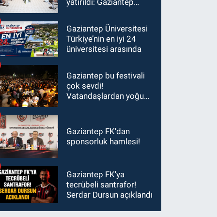
yatırıldı: Gaziantep
heyetinden Yılmaz ve
Şimşek’e ziyaret!
Gaziantep Üniversitesi
Türkiye’nin en iyi 24
üniversitesi arasında
Gaziantep bu festivali
çok sevdi!
Vatandaşlardan yoğun
ilgi görüyor…
Gaziantep FK'dan
sponsorluk hamlesi!
Gaziantep FK'ya
tecrübeli santrafor!
Serdar Dursun açıklandı