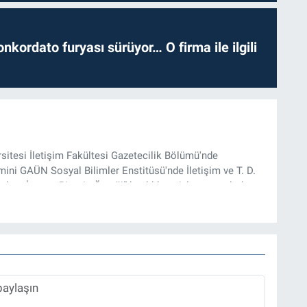
nkordato furyası sürüyor… O firma ile ilgili
rsitesi İletişim Fakültesi Gazetecilik Bölümü'nde
ini GAÜN Sosyal Bilimler Enstitüsü'nde İletişim ve T. D.
lam İnşası: Bitcoin Örneği” başlıklı teziyle tamamladı.
onel kariyerini halen Referansgazetesi.com.tr'de Güncel,
rü olarak sürdürmektedir.