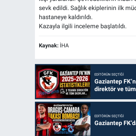
sevk edildi. Sağlık ekiplerinin ilk m
hastaneye kaldırıldı.
Kazayla ilgili inceleme başlatıldı.
Kaynak:
İHA
EDITÖRÜN SEÇTIĞI
Gaziantep FK’nı
direktör ve tüm
EDITÖRÜN SEÇTIĞI
Gaziantep FK’