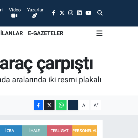
ri
Video
Yazarlar
 İLANLAR
E-GAZETELER
araç çarpıştı
a aralarında iki resmi plakalı
-
+
A
A