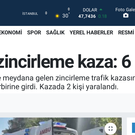
Foto Gale
DOLAR
°
30
47,7436
0.18
EURO
55,2510
0.32
EKONOMİ
SPOR
SAĞLIK
YEREL HABERLER
RESMİ
STERLİN
64,4811
0.38
GRAM ALTIN
zincirleme kaza: 6 
6660.55
0.03
BİST100
13.779
-14
BITCOIN
 meydana gelen zincirleme trafik kazasınd
64.944,08
-0.18
irine girdi. Kazada 2 kişi yaralandı.