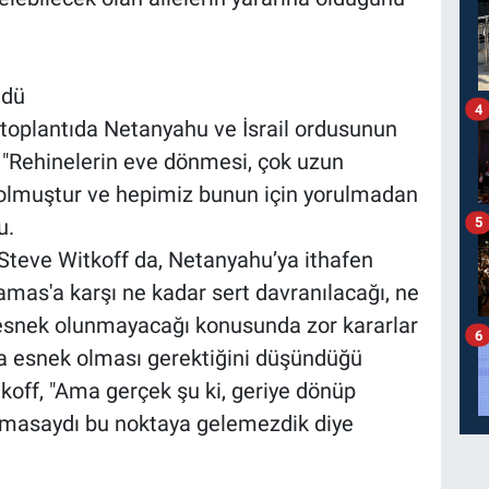
vdü
4
toplantıda Netanyahu ve İsrail ordusunun
, "Rehinelerin eve dönmesi, çok uzun
olmuştur ve hepimiz bunun için yorulmadan
5
u.
Steve Witkoff da, Netanyahu’ya ithafen
amas'a karşı ne kadar sert davranılacağı, ne
snek olunmayacağı konusunda zor kararlar
6
aha esnek olması gerektiğini düşündüğü
off, "Ama gerçek şu ki, geriye dönüp
masaydı bu noktaya gelemezdik diye