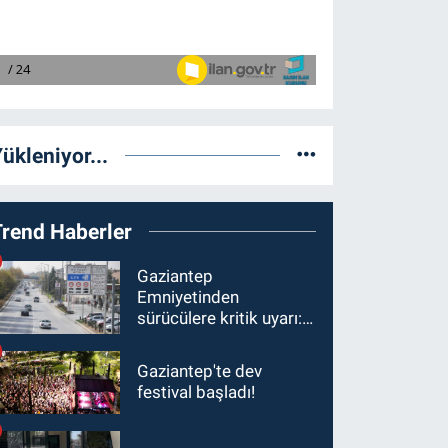
ükleniyor...
Trend Haberler
Gaziantep
Emniyetinden
sürücülere kritik uyarı: 1
Ağustos'tan itibaren
ceza alabilirsiniz!
Gaziantep'te dev
festival başladı!