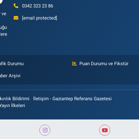
0342 323 23 86
 ve
[email protected]
luğu
lere
afik Durumu
Puan Durumu ve Fikstür
ber Arşivi
rılık Bildirimi
İletişim - Gaziantep Referans Gazetesi
Yayın İlkeleri