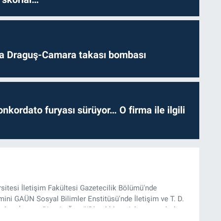
da Draguş-Camara takası bombası
nkordato furyası sürüyor… O firma ile ilgili
rsitesi İletişim Fakültesi Gazetecilik Bölümü'nde
ini GAÜN Sosyal Bilimler Enstitüsü'nde İletişim ve T. D.
lam İnşası: Bitcoin Örneği” başlıklı teziyle tamamladı.
onel kariyerini halen Referansgazetesi.com.tr'de Güncel,