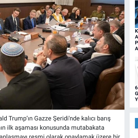
K
A
P
A
6
G
Y
ld Trump’ın Gazze Şeridi'nde kalıcı barış
nın ilk aşaması konusunda mutabakata
i anlaşmayı resmi olarak onaylamak üzere bir