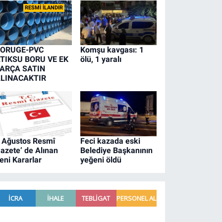
RESMİ İLANDIR
ORUGE-PVC
Komşu kavgası: 1
TIKSU BORU VE EK
ölü, 1 yaralı
ARÇA SATIN
LINACAKTIR
 Ağustos Resmî
Feci kazada eski
azete’ de Alınan
Belediye Başkanının
eni Kararlar
yeğeni öldü