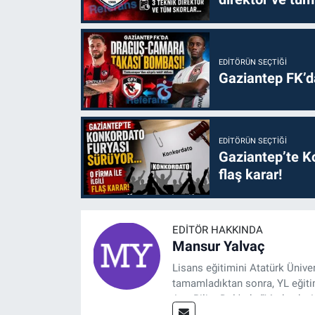
EDITÖRÜN SEÇTIĞI
Gaziantep FK’
EDITÖRÜN SEÇTIĞI
Gaziantep’te Ko
flaş karar!
EDITÖR HAKKINDA
Mansur Yalvaç
Lisans eğitimini Atatürk Ünive
tamamladıktan sonra, YL eğitim
Ana Bilim Dalı'nda “Medyada An
2014 yılında başladığı profesy