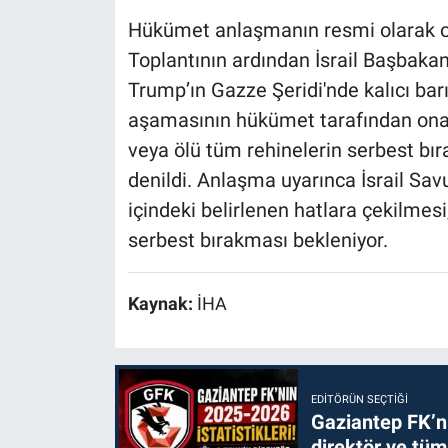
Hükümet anlaşmanın resmi olarak o
Toplantının ardından İsrail Başbakan
Trump’ın Gazze Şeridi'nde kalıcı bar
aşamasının hükümet tarafından onay
veya ölü tüm rehinelerin serbest bır
denildi. Anlaşma uyarınca İsrail Sav
içindeki belirlenen hatlara çekilmesi
serbest bırakması bekleniyor.
Kaynak:
İHA
EDITÖRÜN SEÇTIĞI
Gaziantep FK’nı
direktör ve tüm