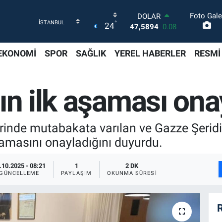
Foto Gale
DOLAR
°
24
47,5894
0.08
EURO
55,0398
-0.02
EKONOMİ
SPOR
SAĞLIK
YEREL HABERLER
RESMİ
STERLİN
64,1581
0.16
GRAM ALTIN
ın ilk aşaması ona
6508.83
4.44
BİST100
13.703
11
BITCOIN
rinde mutabakata varılan ve Gazze Şeridi
64.927,78
1.32
şamasını onayladığını duyurdu.
.10.2025 - 08:21
1
2 DK
GÜNCELLEME
PAYLAŞIM
OKUNMA SÜRESI
R