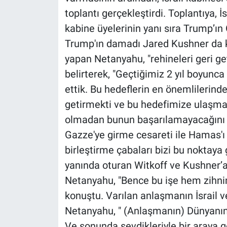
toplantı gerçekleştirdi. Toplantıya,
kabine üyelerinin yanı sıra Trump’ın
Trump'ın damadı Jared Kushner da k
yapan Netanyahu, "rehineleri geri g
belirterek, "Geçtiğimiz 2 yıl boyun
ettik. Bu hedeflerin en önemlilerinde
getirmekti ve bu hedefimize ulaşmak
olmadan bunun başarılamayacağını b
Gazze'ye girme cesareti ile Hamas'ı 
birleştirme çabaları bizi bu noktaya g
yanında oturan Witkoff ve Kushner’a
Netanyahu, "Bence bu işe hem zihnin
konuştu. Varılan anlaşmanın İsrail 
Netanyahu, " (Anlaşmanın) Dünyanın i
Ve sonunda sevdikleriyle bir araya g