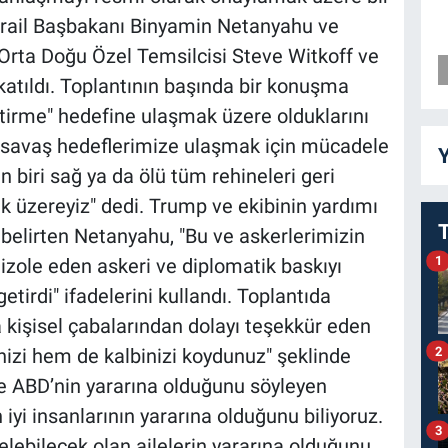
 İsrail Başbakanı Binyamin Netanyahu ve
 Orta Doğu Özel Temsilcisi Steve Witkoff ve
atıldı. Toplantının başında bir konuşma
etirme" hedefine ulaşmak üzere olduklarını
ca savaş hedeflerimize ulaşmak için mücadele
Y
n biri sağ ya da ölü tüm rehineleri geri
 üzereyiz" dedi. Trump ve ekibinin yardımı
elirten Netanyahu, "Bu ve askerlerimizin
1
izole eden askeri ve diplomatik baskıyı
etirdi" ifadelerini kullandı. Toplantıda
 kişisel çabalarından dolayı teşekkür eden
2
izi hem de kalbinizi koydunuz" şeklinde
ve ABD’nin yararına olduğunu söyleyen
yi insanlarının yararına olduğunu biliyoruz.
3
elebilecek olan ailelerin yararına olduğunu