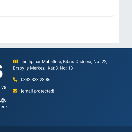
İncilipınar Mahallesi, Kıbrıs Caddesi, No: 22,
Ersoy İş Merkezi, Kat:3, No: 13
0342 323 23 86
 ve
[email protected]
luğu
lere