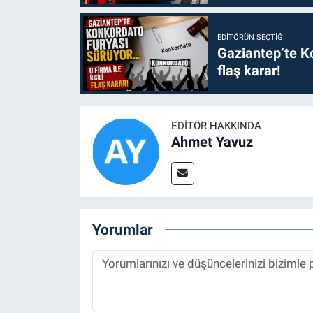
EDITÖRÜN SEÇTIĞI
Gaziantep’te Ko
flaş karar!
EDITÖR HAKKINDA
Ahmet Yavuz
Yorumlar