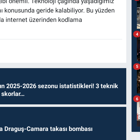
 gibi önemli. Teknoloji çağında yaşadığımız
ımı konusunda geride kalabiliyor. Bu yüzden
 da internet üzerinden kodlama
4
5
n 2025-2026 sezonu istatistikleri! 3 teknik
 skorlar…
6
da Draguş-Camara takası bombası