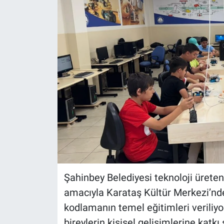
Şahinbey Belediyesi teknoloji ürete
amacıyla Karataş Kültür Merkezi’nde
kodlamanın temel eğitimleri veriliyo
bireylerin kişisel gelişimlerine katk