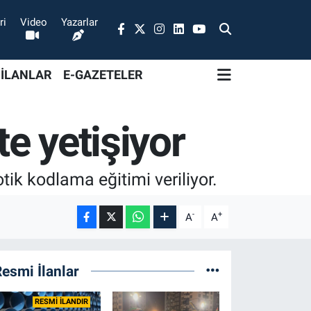
ri
Video
Yazarlar
 İLANLAR
E-GAZETELER
te yetişiyor
ik kodlama eğitimi veriliyor.
-
+
A
A
esmi İlanlar
RESMİ İLANDIR