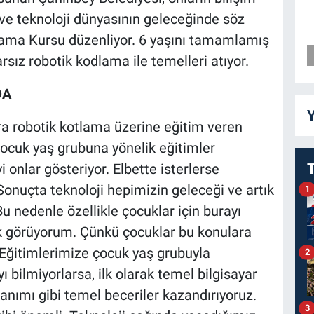
ve teknoloji dünyasının geleceğinde söz
dlama Kursu düzenliyor. 6 yaşını tamamlamış
rsız robotik kodlama ile temelleri atıyor.
DA
Y
a robotik kotlama üzerine eğitim veren
çocuk yaş grubuna yönelik eğitimler
i onlar gösteriyor. Elbette isterlerse
 Sonuçta teknoloji hepimizin geleceği ve artık
1
Bu nedenle özellikle çocuklar için burayı
ak görüyorum. Çünkü çocuklar bu konulara
 Eğitimlerimize çocuk yaş grubuyla
2
ı bilmiyorlarsa, ilk olarak temel bilgisayar
lanımı gibi temel beceriler kazandırıyoruz.
3