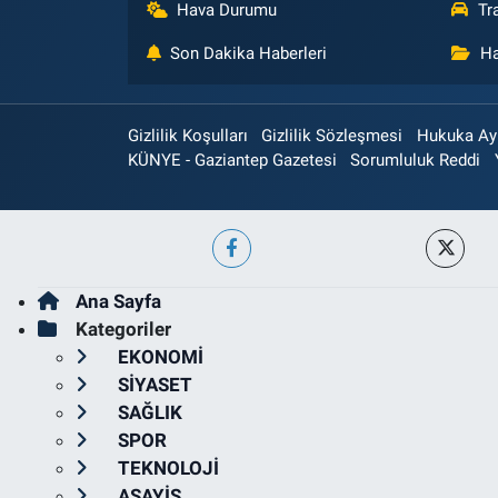
Hava Durumu
Tr
Son Dakika Haberleri
Ha
Gizlilik Koşulları
Gizlilik Sözleşmesi
Hukuka Aykı
KÜNYE - Gaziantep Gazetesi
Sorumluluk Reddi
Ana Sayfa
Kategoriler
EKONOMİ
SİYASET
SAĞLIK
SPOR
TEKNOLOJİ
ASAYİŞ