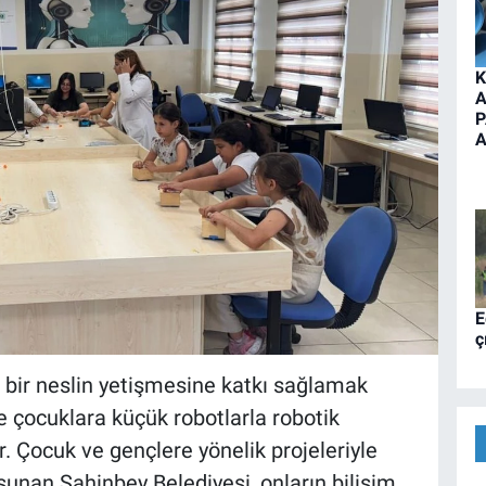
K
A
P
A
E
ç
n bir neslin yetişmesine katkı sağlamak
 çocuklara küçük robotlarla robotik
r. Çocuk ve gençlere yönelik projeleriyle
ı sunan Şahinbey Belediyesi, onların bilişim