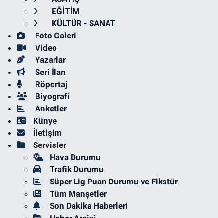
EĞİTİM
KÜLTÜR - SANAT
Foto Galeri
Video
Yazarlar
Seri İlan
Röportaj
Biyografi
Anketler
Künye
İletişim
Servisler
Hava Durumu
Trafik Durumu
Süper Lig Puan Durumu ve Fikstür
Tüm Manşetler
Son Dakika Haberleri
Haber Arşivi