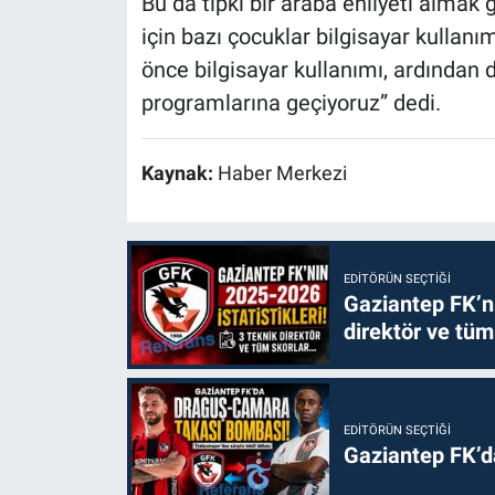
Bu da tıpkı bir araba ehliyeti almak
için bazı çocuklar bilgisayar kullan
önce bilgisayar kullanımı, ardından
programlarına geçiyoruz” dedi.
Kaynak:
Haber Merkezi
EDITÖRÜN SEÇTIĞI
Gaziantep FK’nı
direktör ve tüm
EDITÖRÜN SEÇTIĞI
Gaziantep FK’