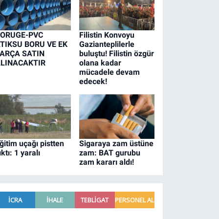
ORUGE-PVC
Filistin Konvoyu
TIKSU BORU VE EK
Gazianteplilerle
ARÇA SATIN
buluştu! Filistin özgür
LINACAKTIR
olana kadar
mücadele devam
edecek!
ğitim uçağı pistten
Sigaraya zam üstüne
ıktı: 1 yaralı
zam: BAT gurubu
zam kararı aldı!