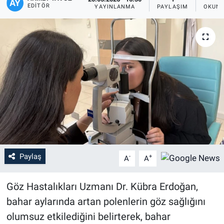
EDITÖR
YAYINLANMA
PAYLAŞIM
OKUNM
Paylaş
-
+
A
A
Göz Hastalıkları Uzmanı Dr. Kübra Erdoğan,
bahar aylarında artan polenlerin göz sağlığını
olumsuz etkilediğini belirterek, bahar