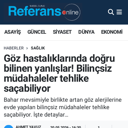
ASAYİŞ
GÜNCEL
SİYASET
DÜNYA
EKONOMİ
HABERLER
SAĞLIK
Göz hastalıklarında doğru
bilinen yanlışlar! Bilinçsiz
müdahaleler tehlike
saçabiliyor
Bahar mevsimiyle birlikte artan göz alerjilerine
evde yapılan bilinçsiz müdahaleler tehlike
saçabiliyor. İşte detaylar…
AHMET YAVUZ
20.05.2026 - 16:30
1