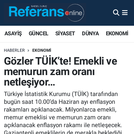
ASAYİŞ
GÜNCEL
SİYASET
DÜNYA
EKONOMİ
HABERLER
EKONOMİ
Gözler TÜİK’te! Emekli ve
memurun zam oranı
netleşiyor…
Türkiye İstatistik Kurumu (TÜİK) tarafından
bugün saat 10.00’da Haziran ayı enflasyon
rakamları açıklanacak. Milyonlarca emekli,
memur emeklisi ve memurun zam oranı
açıklanacak enflasyon rakamı ile netleşecek.
Gaziantepli emeklilerin de merakla beklediği