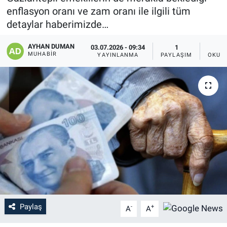
enflasyon oranı ve zam oranı ile ilgili tüm
detaylar haberimizde…
AYHAN DUMAN
03.07.2026 - 09:34
1
MUHABIR
YAYINLANMA
PAYLAŞIM
OKUN
Paylaş
-
+
A
A