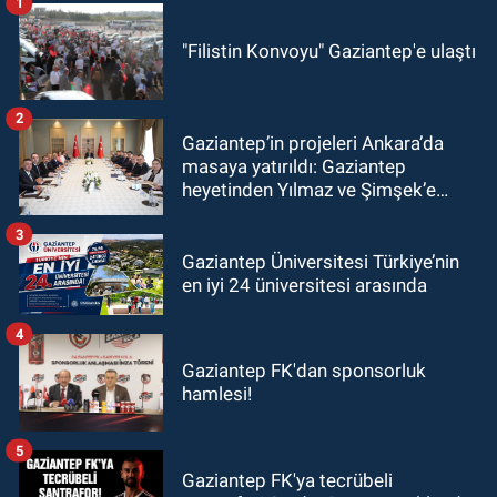
1
"Filistin Konvoyu" Gaziantep'e ulaştı
2
Gaziantep’in projeleri Ankara’da
masaya yatırıldı: Gaziantep
heyetinden Yılmaz ve Şimşek’e
ziyaret!
3
Gaziantep Üniversitesi Türkiye’nin
en iyi 24 üniversitesi arasında
4
Gaziantep FK'dan sponsorluk
hamlesi!
5
Gaziantep FK'ya tecrübeli