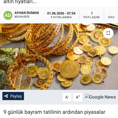
altın fiyatları...
AYHAN DUMAN
01.06.2026 - 07:54
1
MUHABIR
YAYINLANMA
PAYLAŞIM
OKUN
Paylaş
-
+
A
A
‎9 günlük bayram tatilinin ardından piyasalar