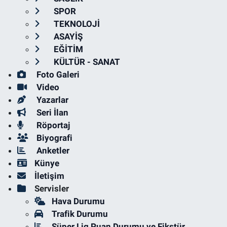
SPOR
TEKNOLOJİ
ASAYİŞ
EĞİTİM
KÜLTÜR - SANAT
Foto Galeri
Video
Yazarlar
Seri İlan
Röportaj
Biyografi
Anketler
Künye
İletişim
Servisler
Hava Durumu
Trafik Durumu
Süper Lig Puan Durumu ve Fikstür