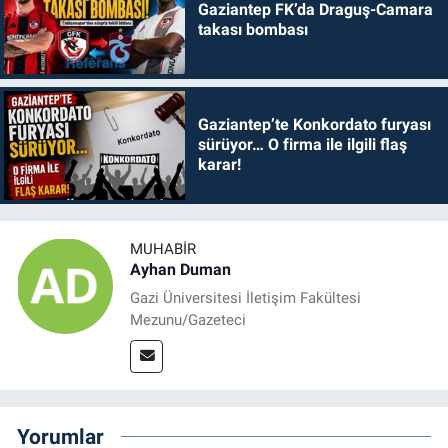
Gaziantep FK’da Draguş-Camara
takası bombası
Gaziantep’te Konkordato furyası
sürüyor… O firma ile ilgili flaş
karar!
MUHABIR
Ayhan Duman
Gazi Üniversitesi İletişim Fakültesi
Mezunu/Gazeteci
Yorumlar