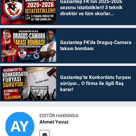
Gaziantep FK’nın 2025-2026
sezonu istatistikleri! 3 teknik
direktör ve tüm skorlar…
Gaziantep FK’da Draguş-Camara
takası bombası
Gaziantep’te Konkordato furyası
sürüyor… O firma ile ilgili flaş
karar!
EDITÖR HAKKINDA
Ahmet Yavuz