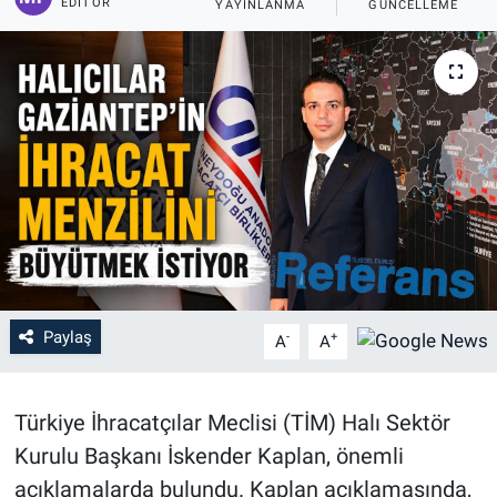
EDITÖR
YAYINLANMA
GÜNCELLEME
Paylaş
-
+
A
A
Türkiye İhracatçılar Meclisi (TİM) Halı Sektör
Kurulu Başkanı İskender Kaplan, önemli
açıklamalarda bulundu. Kaplan açıklamasında,