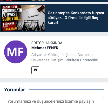
Gaziantep’te Konkordato furyası
sürüyor… O firma ile ilgili flaş
karar!
EDITÖR HAKKINDA
Mehmet FENER
Adıyaman Gölbaşı doğumlu. Gaziantep
Üniversitesi İletişim Fakültesi Gazetecilik
Bölümü’nden mezun oldu. 2019 yılında
başladığı gazetecilik mesleğinde, muhabir,
grafik tasarım, internet sitesi editörlüğü gibi
alanlarda çalıştı. Meslek hayatına
Referansgazetesi.com.tr’de yazı işleri
Yorumlar
müdürü ve “Güncel, Spor ve Teknolojiden
Sorumlu Haber Editörü' olarak devam
etmektedir.