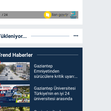
ükleniyor...
Trend Haberler
Gaziantep
Emniyetinden
sürücülere kritik uyarı: 1
Ağustos'tan itibaren
ceza alabilirsiniz!
Gaziantep Üniversitesi
Türkiye’nin en iyi 24
üniversitesi arasında