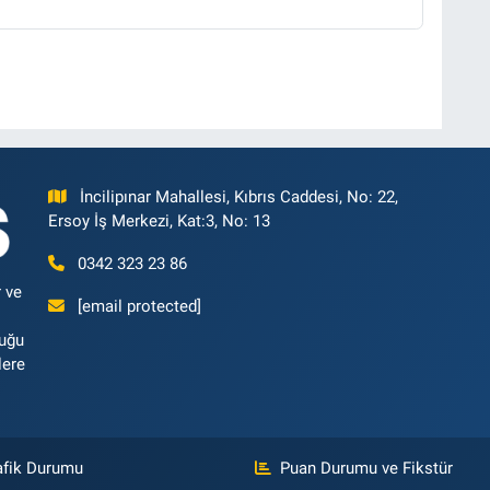
İncilipınar Mahallesi, Kıbrıs Caddesi, No: 22,
Ersoy İş Merkezi, Kat:3, No: 13
0342 323 23 86
 ve
[email protected]
luğu
lere
afik Durumu
Puan Durumu ve Fikstür