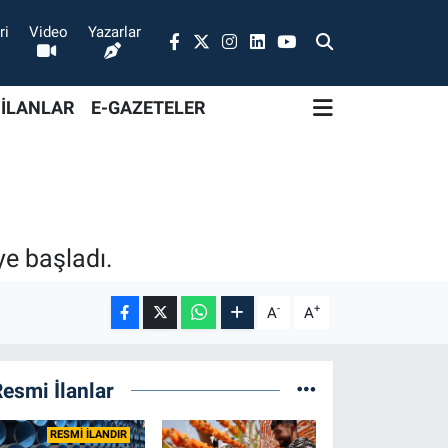
ri
Video
Yazarlar
 İLANLAR
E-GAZETELER
e başladı.
-
+
A
A
esmi İlanlar
RESMİ İLANDIR