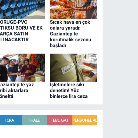
ORUGE-PVC
Sıcak hava en çok
TIKSU BORU VE EK
onlara yaradı:
ARÇA SATIN
Gaziantep’te
LINACAKTIR
kurutmalık sezonu
başladı
aziantep’te yaz
İşletmelere sıkı
ribi aktarlara
denetim! Yüz
öneltti
binlerce lira ceza