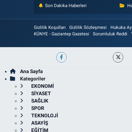
Son Dakika Haberleri
Ha
Gizlilik Koşulları
Gizlilik Sözleşmesi
Hukuka Aykı
KÜNYE - Gaziantep Gazetesi
Sorumluluk Reddi
Ana Sayfa
Kategoriler
EKONOMİ
SİYASET
SAĞLIK
SPOR
TEKNOLOJİ
ASAYİŞ
EĞİTİM