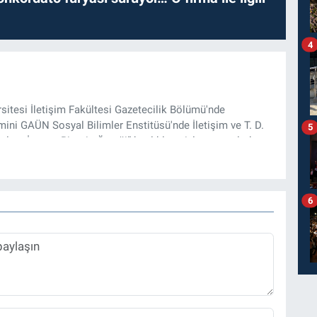
4
rsitesi İletişim Fakültesi Gazetecilik Bölümü'nde
ini GAÜN Sosyal Bilimler Enstitüsü'nde İletişim ve T. D.
5
lam İnşası: Bitcoin Örneği” başlıklı teziyle tamamladı.
onel kariyerini halen Referansgazetesi.com.tr'de Güncel,
rü olarak sürdürmektedir.
6