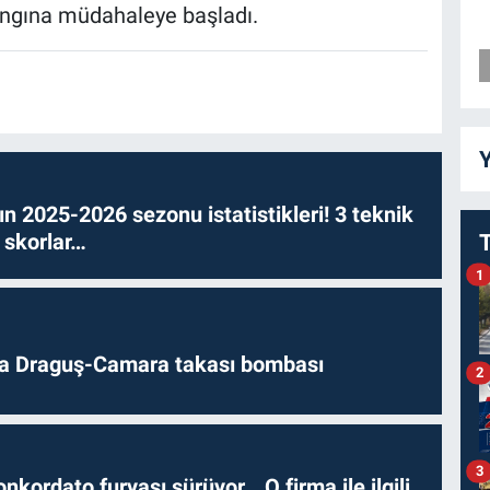
 yangına müdahaleye başladı.
Y
n 2025-2026 sezonu istatistikleri! 3 teknik
 skorlar…
1
da Draguş-Camara takası bombası
2
3
nkordato furyası sürüyor… O firma ile ilgili