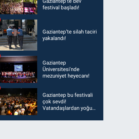
Gaziantep'te dev
festival başladı!
Gaziantep’te silah taciri
yakalandı!
Gaziantep
Üniversitesi'nde
mezuniyet heyecanı!
Gaziantep bu festivali
çok sevdi!
Vatandaşlardan yoğun
ilgi görüyor…