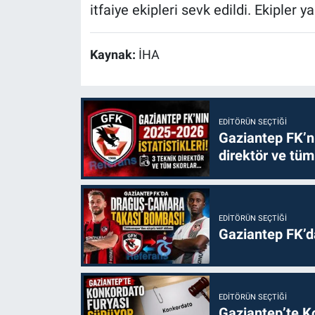
itfaiye ekipleri sevk edildi. Ekipler
Kaynak:
İHA
EDITÖRÜN SEÇTIĞI
Gaziantep FK’nı
direktör ve tüm
EDITÖRÜN SEÇTIĞI
Gaziantep FK’
EDITÖRÜN SEÇTIĞI
Gaziantep’te Ko