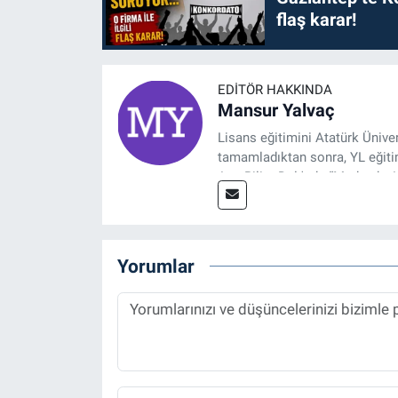
flaş karar!
EDITÖR HAKKINDA
Mansur Yalvaç
Lisans eğitimini Atatürk Ünive
tamamladıktan sonra, YL eğitim
Ana Bilim Dalı'nda “Medyada An
2014 yılında başladığı profesy
Spor, Sağlık ve Ekonomi Editö
Yorumlar