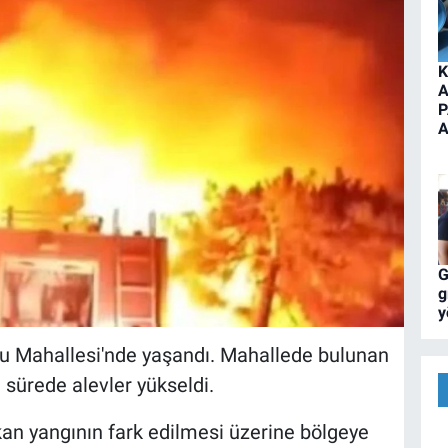
K
A
P
A
G
g
y
u Mahallesi'nde yaşandı. Mahallede bulunan
sürede alevler yükseldi.
kan yangının fark edilmesi üzerine bölgeye