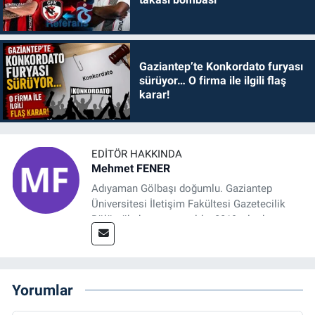
Gaziantep’te Konkordato furyası
sürüyor… O firma ile ilgili flaş
karar!
EDITÖR HAKKINDA
Mehmet FENER
Adıyaman Gölbaşı doğumlu. Gaziantep
Üniversitesi İletişim Fakültesi Gazetecilik
Bölümü’nden mezun oldu. 2019 yılında
başladığı gazetecilik mesleğinde, muhabir,
grafik tasarım, internet sitesi editörlüğü gibi
alanlarda çalıştı. Meslek hayatına
Referansgazetesi.com.tr’de yazı işleri
Yorumlar
müdürü ve “Güncel, Spor ve Teknolojiden
Sorumlu Haber Editörü' olarak devam