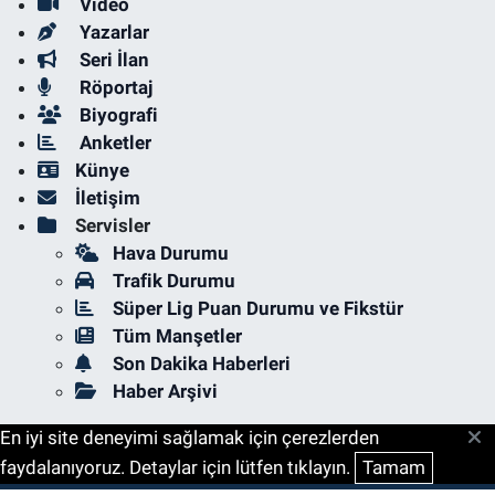
Video
Yazarlar
Seri İlan
Röportaj
Biyografi
Anketler
Künye
İletişim
Servisler
Hava Durumu
Trafik Durumu
Süper Lig Puan Durumu ve Fikstür
Tüm Manşetler
Son Dakika Haberleri
Haber Arşivi
En iyi site deneyimi sağlamak için çerezlerden
faydalanıyoruz. Detaylar için lütfen tıklayın.
Tamam