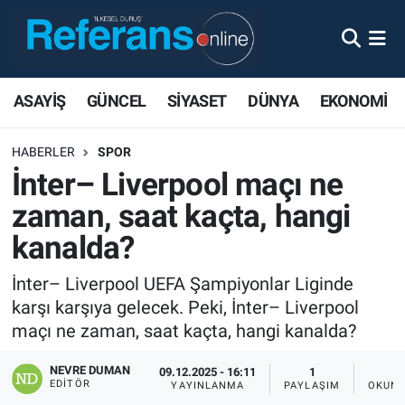
ASAYİŞ
GÜNCEL
SİYASET
DÜNYA
EKONOMİ
HABERLER
SPOR
İnter– Liverpool maçı ne
zaman, saat kaçta, hangi
kanalda?
İnter– Liverpool UEFA Şampiyonlar Liginde
karşı karşıya gelecek. Peki, İnter– Liverpool
maçı ne zaman, saat kaçta, hangi kanalda?
NEVRE DUMAN
09.12.2025 - 16:11
1
EDITÖR
YAYINLANMA
PAYLAŞIM
OKUNM