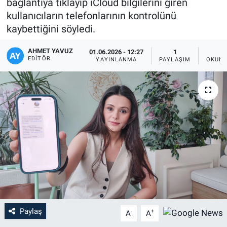
bağlantıya tıklayıp iCloud bilgilerini giren
kullanıcıların telefonlarının kontrolünü
kaybettiğini söyledi.
AHMET YAVUZ
01.06.2026 - 12:27
1
EDITÖR
YAYINLANMA
PAYLAŞIM
OKUNM
Paylaş
-
+
A
A