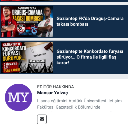
Gaziantep FK’da Draguş-Camara
takası bombası
Gaziantep’te Konkordato furyası
sürüyor… O firma ile ilgili flaş
karar!
EDITÖR HAKKINDA
Mansur Yalvaç
Lisans eğitimini Atatürk Üniversitesi İletişim
Fakültesi Gazetecilik Bölümü'nde
tamamladıktan sonra, YL eğitimini GAÜN
Sosyal Bilimler Enstitüsü'nde İletişim ve T. D.
Ana Bilim Dalı'nda “Medyada Anlam İnşası: