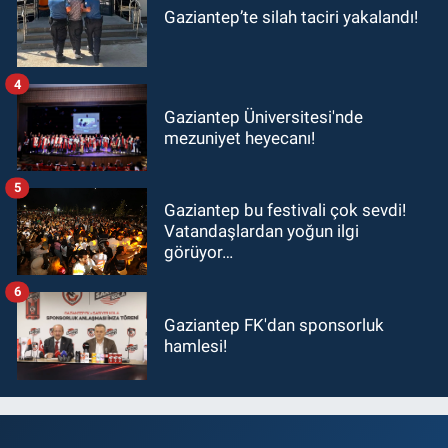
Gaziantep’te silah taciri yakalandı!
4
Gaziantep Üniversitesi'nde
mezuniyet heyecanı!
5
Gaziantep bu festivali çok sevdi!
Vatandaşlardan yoğun ilgi
görüyor…
6
Gaziantep FK'dan sponsorluk
hamlesi!