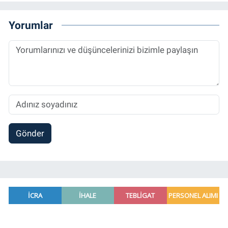
Bitcoin Örneği” başlıklı teziyle tamamladı.
2014 yılında başladığı profesyonel kariyerini
Yorumlar
halen Referansgazetesi.com.tr'de Güncel,
Spor, Sağlık ve Ekonomi Editörü olarak
sürdürmektedir.
Gönder