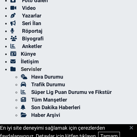
Foto Galeri
Video
Yazarlar
Seri İlan
Röportaj
Biyografi
Anketler
Künye
İletişim
Servisler
Hava Durumu
Trafik Durumu
Süper Lig Puan Durumu ve Fikstür
Tüm Manşetler
Son Dakika Haberleri
Haber Arşivi
En iyi site deneyimi sağlamak için çerezlerden
faydalanıyoruz. Detaylar için lütfen tıklayın.
Tamam