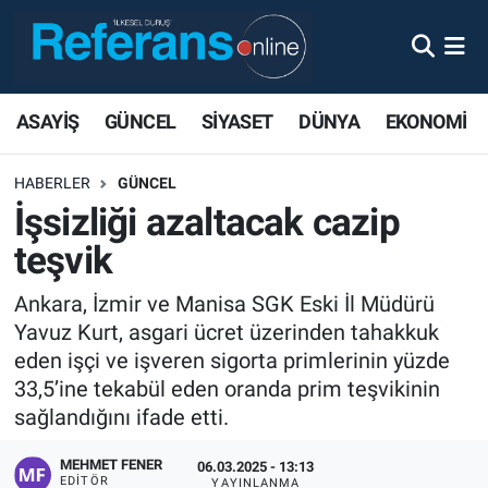
ASAYİŞ
GÜNCEL
SİYASET
DÜNYA
EKONOMİ
HABERLER
GÜNCEL
İşsizliği azaltacak cazip
teşvik
Ankara, İzmir ve Manisa SGK Eski İl Müdürü
Yavuz Kurt, asgari ücret üzerinden tahakkuk
eden işçi ve işveren sigorta primlerinin yüzde
33,5’ine tekabül eden oranda prim teşvikinin
sağlandığını ifade etti.
MEHMET FENER
06.03.2025 - 13:13
EDITÖR
YAYINLANMA