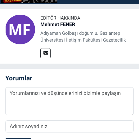
EDITÖR HAKKINDA
Mehmet FENER
Adıyaman Gölbaşı doğumlu. Gaziantep
Üniversitesi İletişim Fakültesi Gazetecilik
Bölümü’nden mezun oldu. 2019 yılında
başladığı gazetecilik mesleğinde, muhabir,
grafik tasarım, internet sitesi editörlüğü gibi
alanlarda çalıştı. Meslek hayatına
Referansgazetesi.com.tr’de yazı işleri
Yorumlar
müdürü ve “Güncel, Spor ve Teknolojiden
Sorumlu Haber Editörü' olarak devam
etmektedir.