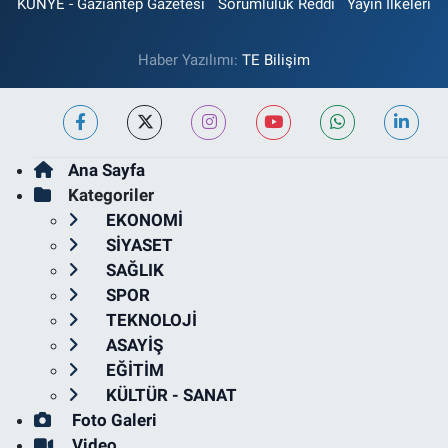
KÜNYE - Gaziantep Gazetesi
Sorumluluk Reddi
Yayın İlkeleri
Haber Yazılımı:
TE Bilişim
Ana Sayfa
Kategoriler
EKONOMİ
SİYASET
SAĞLIK
SPOR
TEKNOLOJİ
ASAYİŞ
EĞİTİM
KÜLTÜR - SANAT
Foto Galeri
Video