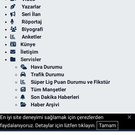
Yazarlar
Seri İlan
Röportaj
Biyografi
Anketler
Künye
İletişim
Servisler
Hava Durumu
Trafik Durumu
Süper Lig Puan Durumu ve Fikstür
Tüm Manşetler
Son Dakika Haberleri
Haber Arşivi
En iyi site deneyimi sağlamak için çerezlerden
faydalanıyoruz. Detaylar için lütfen tıklayın.
Tamam