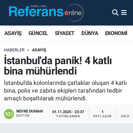
ASAYİŞ
GÜNCEL
SİYASET
DÜNYA
EKONOMİ
HABERLER
ASAYİŞ
İstanbul'da panik! 4 katlı
bina mühürlendi
İstanbul'da kolonlarında çatlaklar oluşan 4 katlı
bina, polis ve zabıta ekipleri tarafından tedbir
amaçlı boşaltılarak mühürlendi.
NEVRE DUMAN
01.11.2025 - 23:37
1
EDITÖR
YAYINLANMA
PAYLAŞIM
OKUNM