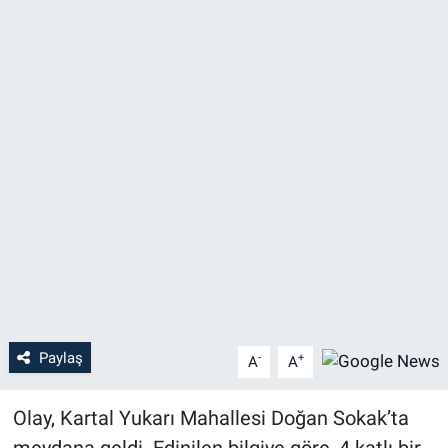
Paylaş
-
+
A
A
Olay, Kartal Yukarı Mahallesi Doğan Sokak’ta
meydana geldi. Edinilen bilgiye göre, 4 katlı bir