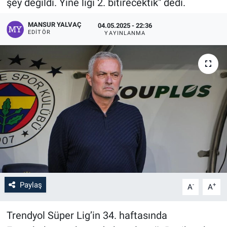
şey değildi. Yine ligi 2. bitirecektik" dedi.
MANSUR YALVAÇ
04.05.2025 - 22:36
EDITÖR
YAYINLANMA
Paylaş
-
+
A
A
Trendyol Süper Lig’in 34. haftasında