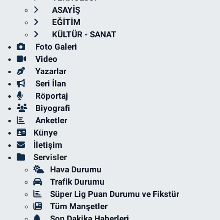
ASAYİŞ
EĞİTİM
KÜLTÜR - SANAT
Foto Galeri
Video
Yazarlar
Seri İlan
Röportaj
Biyografi
Anketler
Künye
İletişim
Servisler
Hava Durumu
Trafik Durumu
Süper Lig Puan Durumu ve Fikstür
Tüm Manşetler
Son Dakika Haberleri