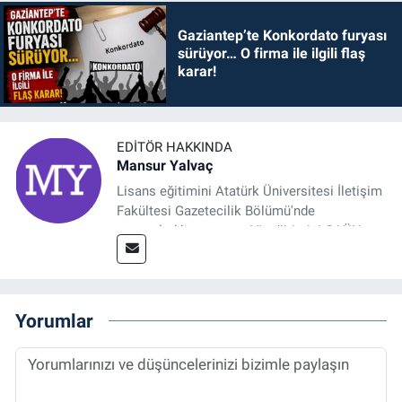
Gaziantep’te Konkordato furyası
sürüyor… O firma ile ilgili flaş
karar!
EDITÖR HAKKINDA
Mansur Yalvaç
Lisans eğitimini Atatürk Üniversitesi İletişim
Fakültesi Gazetecilik Bölümü'nde
tamamladıktan sonra, YL eğitimini GAÜN
Sosyal Bilimler Enstitüsü'nde İletişim ve T. D.
Ana Bilim Dalı'nda “Medyada Anlam İnşası:
Bitcoin Örneği” başlıklı teziyle tamamladı.
2014 yılında başladığı profesyonel kariyerini
Yorumlar
halen Referansgazetesi.com.tr'de Güncel,
Spor, Sağlık ve Ekonomi Editörü olarak
sürdürmektedir.