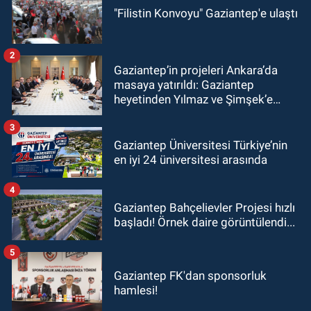
"Filistin Konvoyu" Gaziantep'e ulaştı
2
Gaziantep’in projeleri Ankara’da
masaya yatırıldı: Gaziantep
heyetinden Yılmaz ve Şimşek’e
ziyaret!
3
Gaziantep Üniversitesi Türkiye’nin
en iyi 24 üniversitesi arasında
4
Gaziantep Bahçelievler Projesi hızlı
başladı! Örnek daire görüntülendi...
5
Gaziantep FK'dan sponsorluk
hamlesi!