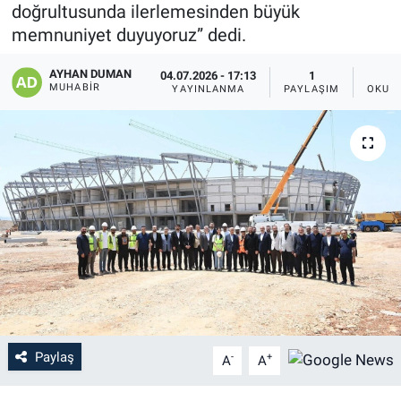
doğrultusunda ilerlemesinden büyük
memnuniyet duyuyoruz” dedi.
AYHAN DUMAN
04.07.2026 - 17:13
1
MUHABIR
YAYINLANMA
PAYLAŞIM
OKUN
Paylaş
-
+
A
A