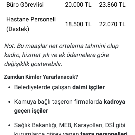
Büro Görevlisi
20.000 TL
23.860 TL
Hastane Personeli
18.500 TL
22.070 TL
(Destek)
Not: Bu maaşlar net ortalama tahmini olup
kadro, hizmet yılı ve ek ödemelere göre
değişiklik gösterebilir.
Zamdan Kimler Yararlanacak?
Belediyelerde çalışan
daimi işçiler
Kamuya bağlı taşeron firmalarda
kadroya
geçen işçiler
Sağlık Bakanlığı, MEB, Karayolları, DSİ gibi
kurumlarda görev yapan
taşra personelleri