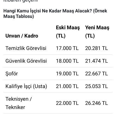
Hangi Kamu İşçisi Ne Kadar Maaş Alacak? (Örnek
Maaş Tablosu)
Eski Maaş
Yeni Maaş
Unvan / Kadro
(TL)
(TL)
Temizlik Görevlisi
17.000 TL
20.281 TL
Güvenlik Görevlisi
18.000 TL
21.474 TL
Şoför
19.000 TL
22.667 TL
Kalifiye İşçi (Usta)
21.000 TL
25.053 TL
Teknisyen /
22.000 TL
26.246 TL
Tekniker