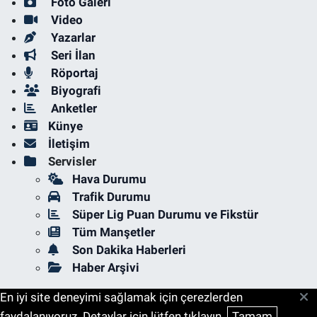
Foto Galeri
Video
Yazarlar
Seri İlan
Röportaj
Biyografi
Anketler
Künye
İletişim
Servisler
Hava Durumu
Trafik Durumu
Süper Lig Puan Durumu ve Fikstür
Tüm Manşetler
Son Dakika Haberleri
Haber Arşivi
En iyi site deneyimi sağlamak için çerezlerden
faydalanıyoruz. Detaylar için lütfen tıklayın.
Tamam