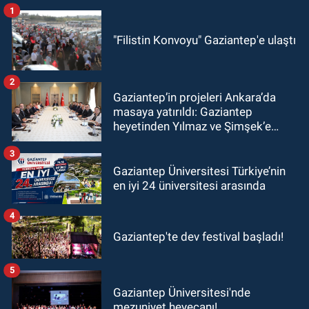
1
"Filistin Konvoyu" Gaziantep'e ulaştı
2
Gaziantep’in projeleri Ankara’da
masaya yatırıldı: Gaziantep
heyetinden Yılmaz ve Şimşek’e
ziyaret!
3
Gaziantep Üniversitesi Türkiye’nin
en iyi 24 üniversitesi arasında
4
Gaziantep'te dev festival başladı!
5
Gaziantep Üniversitesi'nde
mezuniyet heyecanı!