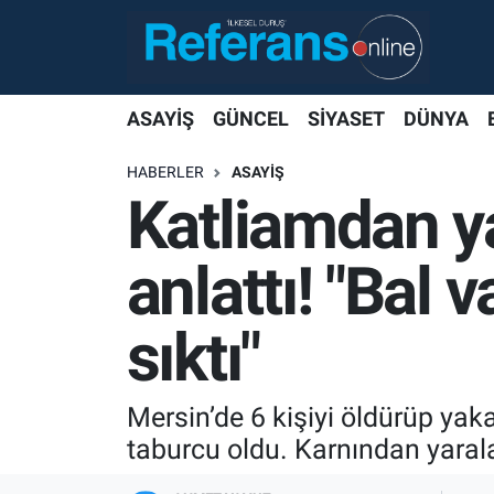
ASAYİŞ
GÜNCEL
SİYASET
DÜNYA
HABERLER
ASAYİŞ
Katliamdan ya
anlattı! "Bal 
sıktı"
Mersin’de 6 kişiyi öldürüp yaka
taburcu oldu. Karnından yarala