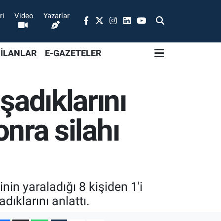
ri
Video
Yazarlar
 İLANLAR
E-GAZETELER
şadıklarını
onra silahı
in yaraladığı 8 kişiden 1'i
ıklarını anlattı.