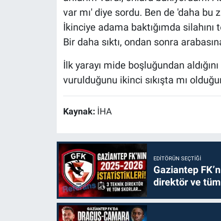
var mı' diye sordu. Ben de 'daha bu 
İkinciye adama baktığımda silahını 
Bir daha sıktı, ondan sonra arabasına 
İlk yarayı mide boşluğundan aldığını
vurulduğunu ikinci sıkışta mı olduğu
Kaynak:
İHA
EDITÖRÜN SEÇTIĞI
Gaziantep FK’nı
direktör ve tüm