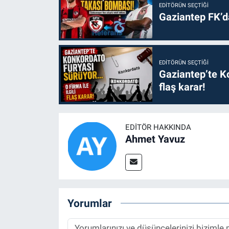
EDITÖRÜN SEÇTIĞI
Gaziantep FK’
EDITÖRÜN SEÇTIĞI
Gaziantep’te Ko
flaş karar!
EDITÖR HAKKINDA
Ahmet Yavuz
Yorumlar