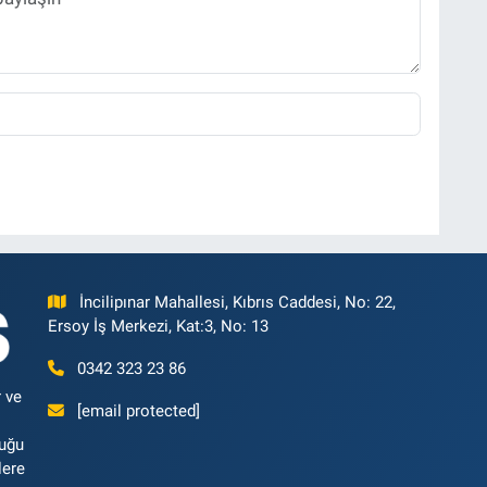
İncilipınar Mahallesi, Kıbrıs Caddesi, No: 22,
Ersoy İş Merkezi, Kat:3, No: 13
0342 323 23 86
 ve
[email protected]
luğu
lere