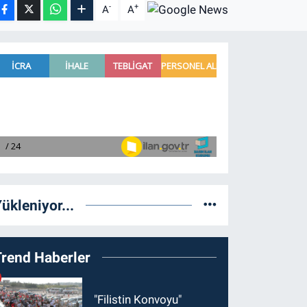
-
+
A
A
ükleniyor...
Trend Haberler
"Filistin Konvoyu"