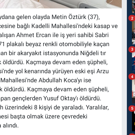
eydana gelen olayda Metin Öztürk (37),
2
ilçesine bağlı Kadelli Mahallesi'ndeki kasap ve
lışan Ahmet Ercan ile iş yeri sahibi Sabri
71 plakalı beyaz renkli otomobiliyle kaçan
3
an bir akaryakıt istasyonunda Niğdeli tır
ak öldürdü. Kaçmaya devam eden şüpheli,
si'nde yol kenarında yürüyen eski eşi Arzu
4
 Mahallesi'nde Abdullah Koca'yı ise
ak öldürdü. Kaçmaya devam eden şüpheli,
pan gençlerden Yusuf Oktay'ı öldürdü.
 üzerindeki 8 kişiyi de yaraladı. Yaralılar,
5
esi başta olmak üzere çevredeki
 alındı.