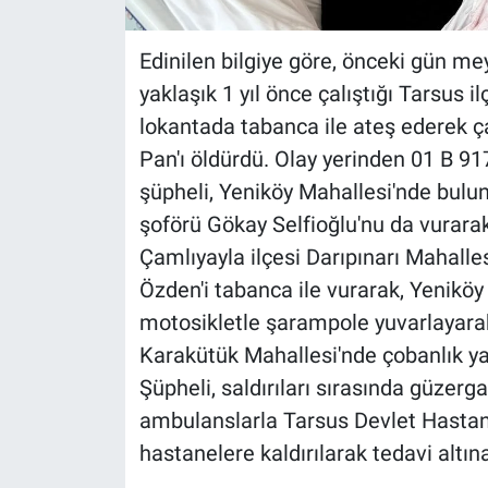
Edinilen bilgiye göre, önceki gün m
yaklaşık 1 yıl önce çalıştığı Tarsus 
lokantada tabanca ile ateş ederek ça
Pan'ı öldürdü. Olay yerinden 01 B 91
şüpheli, Yeniköy Mahallesi'nde bulun
şoförü Gökay Selfioğlu'nu da vurar
Çamlıyayla ilçesi Darıpınarı Mahalle
Özden'i tabanca ile vurarak, Yeniköy
motosikletle şarampole yuvarlayar
Karakütük Mahallesi'nde çobanlık ya
Şüpheli, saldırıları sırasında güzergah
ambulanslarla Tarsus Devlet Hastan
hastanelere kaldırılarak tedavi altına