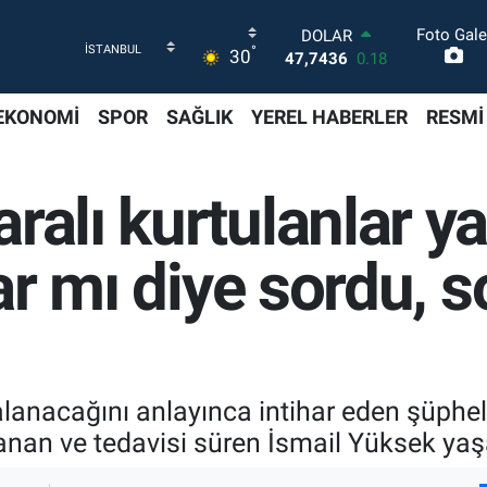
Foto Gale
DOLAR
°
30
47,7436
0.18
EURO
55,2510
0.32
EKONOMİ
SPOR
SAĞLIK
YEREL HABERLER
RESMİ
STERLİN
64,4811
0.38
GRAM ALTIN
ralı kurtulanlar ya
6660.55
0.03
BİST100
13.779
-14
var mı diye sordu, s
BITCOIN
64.998,24
0.35
lanacağını anlayınca intihar eden şüphelin
nan ve tedavisi süren İsmail Yüksek yaşad