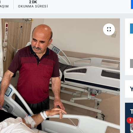
1
2 DK
AŞIM
OKUNMA SÜRESI
Y
1