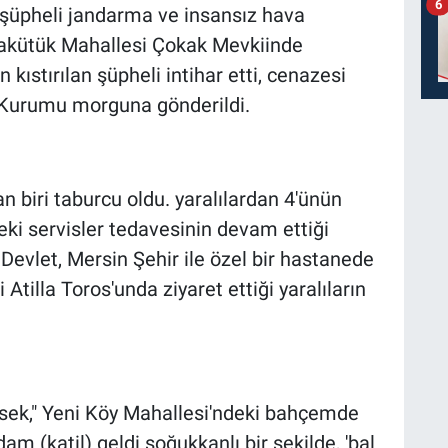
6
an şüpheli jandarma ve insansız hava
arakütük Mahallesi Çokak Mevkiinde
n kıstırılan şüpheli intihar etti, cenazesi
ıp Kurumu morguna gönderildi.
n biri taburcu oldu. yaralılardan 4'ünün
ki servisler tedavesinin devam ettiği
s Devlet, Mersin Şehir ile özel bir hastanede
 Atilla Toros'unda ziyaret ettiği yaralıların
ksek," Yeni Köy Mahallesi'ndeki bahçemde
am (katil) geldi soğukkanlı bir şekilde, 'bal