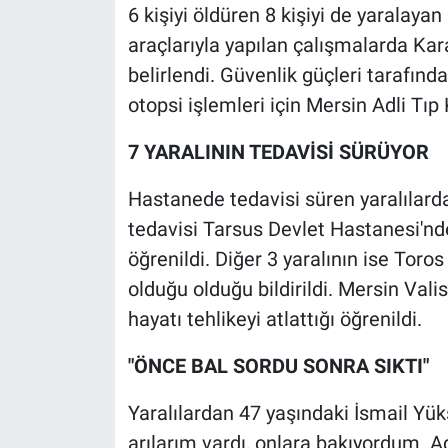
6 kişiyi öldüren 8 kişiyi de yaralay
araçlarıyla yapılan çalışmalarda K
belirlendi. Güvenlik güçleri tarafında
otopsi işlemleri için Mersin Adli T
7 YARALININ TEDAVİSİ SÜRÜYOR
Hastanede tedavisi süren yaralılarda
tedavisi Tarsus Devlet Hastanesi'nde
öğrenildi. Diğer 3 yaralının ise Toro
olduğu olduğu bildirildi. Mersin Valisi
hayatı tehlikeyi atlattığı öğrenildi.
"ÖNCE BAL SORDU SONRA SIKTI"
Yaralılardan 47 yaşındaki İsmail Yü
arılarım vardı, onlara bakıyordum. Ad