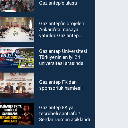
Gaziantep'e ulaştı
Gaziantep’in projeleri
Ankara’da masaya
yatırıldı: Gaziantep
heyetinden Yılmaz ve
Şimşek’e ziyaret!
Gaziantep Üniversitesi
Türkiye’nin en iyi 24
üniversitesi arasında
Gaziantep FK'dan
sponsorluk hamlesi!
Gaziantep FK'ya
tecrübeli santrafor!
Serdar Dursun açıklandı