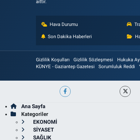
aittir.
Hava Durumu
Tr
Son Dakika Haberleri
Ha
Gizlilik Koşulları
Gizlilik Sözleşmesi
Hukuka Aykı
KÜNYE - Gaziantep Gazetesi
Sorumluluk Reddi
Ana Sayfa
Kategoriler
EKONOMİ
SİYASET
SAĞLIK