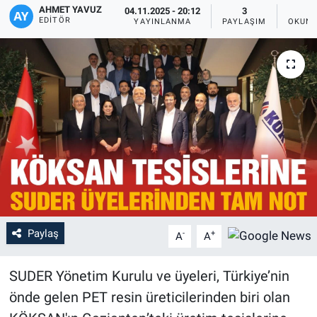
AHMET YAVUZ
04.11.2025 - 20:12
3
EDITÖR
YAYINLANMA
PAYLAŞIM
OKUNM
Paylaş
-
+
A
A
‎SUDER Yönetim Kurulu ve üyeleri, Türkiye’nin
önde gelen PET resin üreticilerinden biri olan