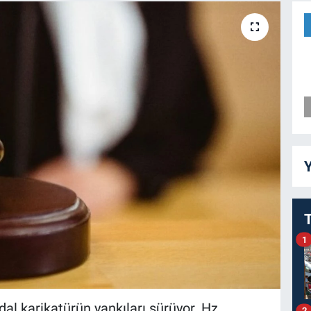
Y
1
l karikatürün yankıları sürüyor. Hz.
2