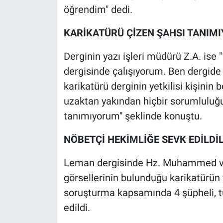
öğrendim" dedi.
KARİKATÜRÜ ÇİZEN ŞAHSI TANIM
Derginin yazı işleri müdürü Z.A. ise 
dergisinde çalışıyorum. Ben dergide
karikatürü derginin yetkilisi kişini
uzaktan yakından hiçbir sorumluluğu
tanımıyorum" şeklinde konuştu.
NÖBETÇİ HEKİMLİĞE SEVK EDİLDİ
Leman dergisinde Hz. Muhammed ve 
görsellerinin bulunduğu karikatürün
soruşturma kapsamında 4 şüpheli, t
edildi.