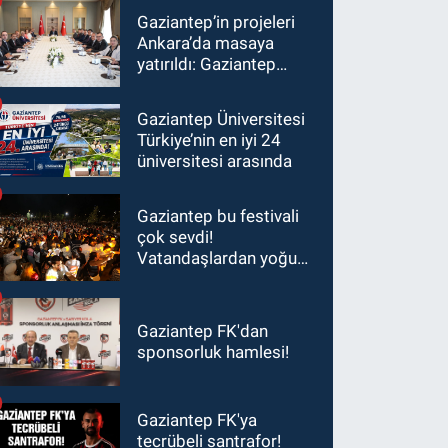
Gaziantep’in projeleri
Ankara’da masaya
yatırıldı: Gaziantep
heyetinden Yılmaz ve
Şimşek’e ziyaret!
Gaziantep Üniversitesi
Türkiye’nin en iyi 24
üniversitesi arasında
Gaziantep bu festivali
çok sevdi!
Vatandaşlardan yoğun
ilgi görüyor…
Gaziantep FK'dan
sponsorluk hamlesi!
Gaziantep FK'ya
tecrübeli santrafor!