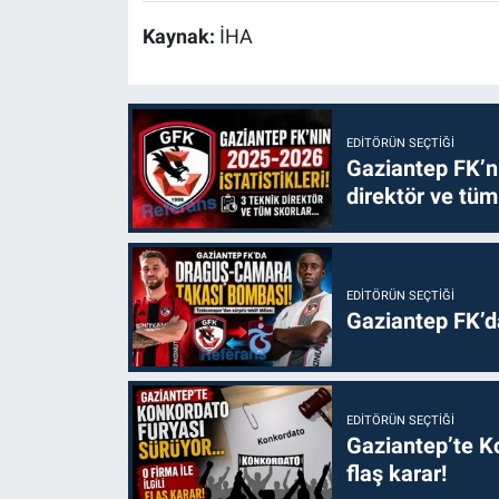
Kaynak:
İHA
EDITÖRÜN SEÇTIĞI
Gaziantep FK’nı
direktör ve tüm
EDITÖRÜN SEÇTIĞI
Gaziantep FK’
EDITÖRÜN SEÇTIĞI
Gaziantep’te Ko
flaş karar!