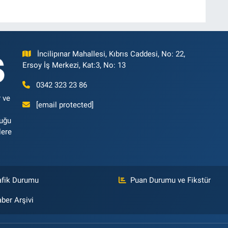
İncilipınar Mahallesi, Kıbrıs Caddesi, No: 22,
Ersoy İş Merkezi, Kat:3, No: 13
0342 323 23 86
 ve
[email protected]
luğu
lere
afik Durumu
Puan Durumu ve Fikstür
ber Arşivi