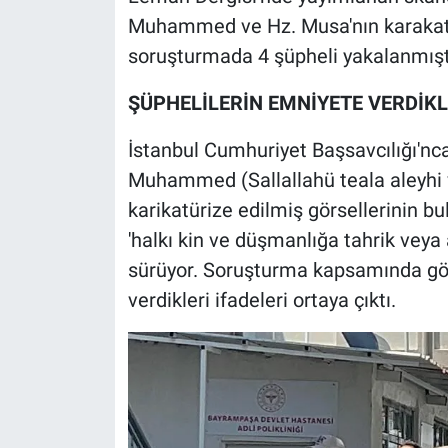
Muhammed ve Hz. Musa'nın karakatüri
soruşturmada 4 şüpheli yakalanmışt
ŞÜPHELİLERİN EMNİYETE VERDİKLE
İstanbul Cumhuriyet Başsavcılığı'nc
Muhammed (Sallallahü teala aleyhi 
karikatürize edilmiş görsellerinin b
'halkı kin ve düşmanlığa tahrik vey
sürüyor. Soruşturma kapsamında göz
verdikleri ifadeleri ortaya çıktı.