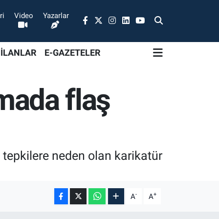
ri
Video
Yazarlar
 İLANLAR
E-GAZETELER
rmada flaş
 tepkilere neden olan karikatür
-
+
A
A