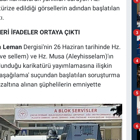
ze edildiği görsellerin adından başlatılan
ı.
Rİ İFADELER ORTAYA ÇIKTI
3
a
Leman
Dergisi'nin 26 Haziran tarihinde Hz.
ve sellem) ve Hz. Musa (Aleyhisselam)'ın
4
ulunduğu karikatürü yayımlamasına ilişkin
a aşağılama' suçundan başlatılan soruşturma
altına alınan şüphelilerin emniyette
5
6