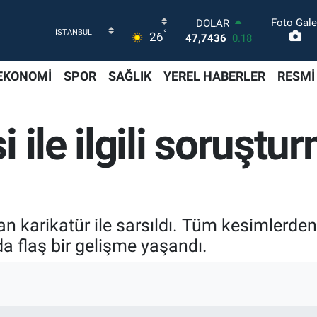
Foto Gale
DOLAR
°
26
47,7436
0.18
EURO
55,2510
0.32
EKONOMİ
SPOR
SAĞLIK
YEREL HABERLER
RESMİ
STERLİN
64,4811
0.38
GRAM ALTIN
 ile ilgili soruştu
6660.55
0.03
BİST100
13.779
-14
BITCOIN
64.959,79
1.11
n karikatür ile sarsıldı. Tüm kesimlerden
ada flaş bir gelişme yaşandı.