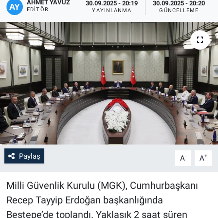
AHMET YAVUZ
30.09.2025 - 20:19
30.09.2025 - 20:20
EDITÖR
YAYINLANMA
GÜNCELLEME
Paylaş
-
+
A
A
Milli Güvenlik Kurulu (MGK), Cumhurbaşkanı
Recep Tayyip Erdoğan başkanlığında
Beştepe’de toplandı. Yaklaşık 2 saat süren