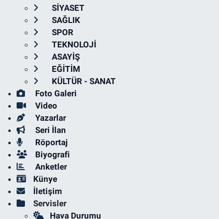
SİYASET
SAĞLIK
SPOR
TEKNOLOJİ
ASAYİŞ
EĞİTİM
KÜLTÜR - SANAT
Foto Galeri
Video
Yazarlar
Seri İlan
Röportaj
Biyografi
Anketler
Künye
İletişim
Servisler
Hava Durumu