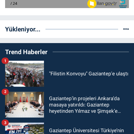
Yükleniyor...
Trend Haberler
1
"Filistin Konvoyu" Gaziantep'e ulaştı
2
Gaziantep’in projeleri Ankara’da
masaya yatırıldı: Gaziantep
heyetinden Yılmaz ve Şimşek’e
ziyaret!
3
Gaziantep Üniversitesi Türkiye’nin