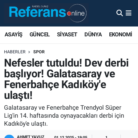
ASAYİŞ
GÜNCEL
SİYASET
DÜNYA
EKONOMİ
HABERLER
SPOR
Nefesler tutuldu! Dev derbi
başlıyor! Galatasaray ve
Fenerbahçe Kadıköy'e
ulaştı!
Galatasaray ve Fenerbahçe Trendyol Süper
Lig'in 14. haftasında oynayacakları derbi için
Kadıköy'e ulaştı.
AHMET YAVUZ
01.12.2025 - 19:05
1