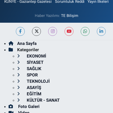
KÜNYE - Gaziantep Gazetesi
Sorumluluk Reddi
Yayın İlkeleri
Haber Yazılımı:
TE Bilişim
Ana Sayfa
Kategoriler
EKONOMİ
SİYASET
SAĞLIK
SPOR
TEKNOLOJİ
ASAYİŞ
EĞİTİM
KÜLTÜR - SANAT
Foto Galeri
Video