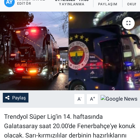
EDITÖR
YAYINLANMA
PAYLAŞIM
OKUNM
Paylaş
-
+
A
A
Trendyol Süper Lig'in 14. haftasında
Galatasaray saat 20.00'de Fenerbahçe'ye konuk
olacak. Sarı-kırmızılılar derbinin hazırlıklarını