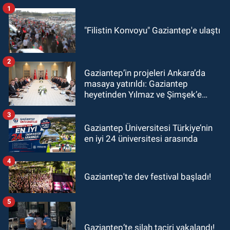
1
"Filistin Konvoyu" Gaziantep'e ulaştı
2
Gaziantep’in projeleri Ankara’da
masaya yatırıldı: Gaziantep
heyetinden Yılmaz ve Şimşek’e
ziyaret!
3
Gaziantep Üniversitesi Türkiye’nin
en iyi 24 üniversitesi arasında
4
Gaziantep'te dev festival başladı!
5
Gaziantep’te silah taciri yakalandı!