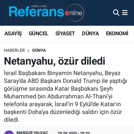
ASAYİŞ
GÜNCEL
SİYASET
DÜNYA
EKONOMİ
HABERLER
DÜNYA
Netanyahu, özür diledi
İsrail Başbakanı Binyamin Netanyahu, Beyaz
Saray'da ABD Başkanı Donald Trump ile yaptığı
görüşme sırasında Katar Başbakanı Şeyh
Muhammed bin Abdurrahman Al-Thani'yi
telefonla arayarak, İsrail'in 9 Eylül'de Katar'ın
başkenti Doha'ya düzenlediği saldırı için özür
diledi.
MANSUR YALVAÇ
29.09.2025 - 20:52