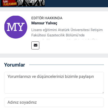
EDITÖR HAKKINDA
Mansur Yalvaç
Lisans eğitimini Atatürk Üniversitesi İletişim
Fakültesi Gazetecilik Bölümü'nde
tamamladıktan sonra, YL eğitimini GAÜN
Sosyal Bilimler Enstitüsü'nde İletişim ve T. D.
Ana Bilim Dalı'nda “Medyada Anlam İnşası:
Bitcoin Örneği” başlıklı teziyle tamamladı.
2014 yılında başladığı profesyonel kariyerini
Yorumlar
halen Referansgazetesi.com.tr'de Güncel,
Spor, Sağlık ve Ekonomi Editörü olarak
sürdürmektedir.