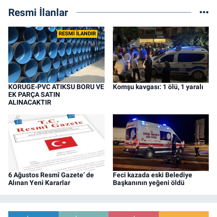
Resmi İlanlar
RESMİ İLANDIR
KORUGE-PVC ATIKSU BORU VE
Komşu kavgası: 1 ölü, 1 yaralı
EK PARÇA SATIN
ALINACAKTIR
6 Ağustos Resmî Gazete’ de
Feci kazada eski Belediye
Alınan Yeni Kararlar
Başkanının yeğeni öldü