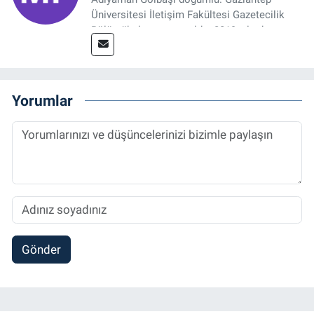
Üniversitesi İletişim Fakültesi Gazetecilik
Bölümü’nden mezun oldu. 2019 yılında
başladığı gazetecilik mesleğinde, muhabir,
grafik tasarım, internet sitesi editörlüğü gibi
alanlarda çalıştı. Meslek hayatına
Referansgazetesi.com.tr’de yazı işleri
Yorumlar
müdürü ve “Güncel, Spor ve Teknolojiden
Sorumlu Haber Editörü' olarak devam
etmektedir.
Gönder