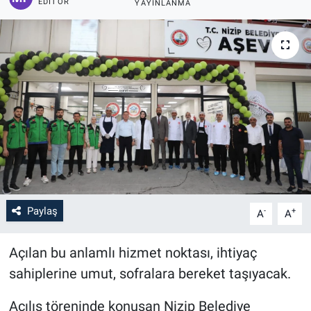
EDITÖR
YAYINLANMA
Paylaş
-
+
A
A
Açılan bu anlamlı hizmet noktası, ihtiyaç
sahiplerine umut, sofralara bereket taşıyacak.
Açılış töreninde konuşan Nizip Belediye