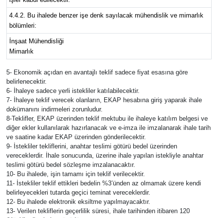
4.4.2. Bu ihalede benzer işe denk sayılacak mühendislik ve mimarlık
bölümleri:
İnşaat Mühendisliği
Mimarlık
5- Ekonomik açıdan en avantajlı teklif sadece fiyat esasına göre
belirlenecektir.
6- İhaleye sadece yerli istekliler katılabilecektir.
7- İhaleye teklif verecek olanların, EKAP hesabına giriş yaparak ihale
dokümanını indirmeleri zorunludur.
8-Teklifler, EKAP üzerinden teklif mektubu ile ihaleye katılım belgesi ve
diğer ekler kullanılarak hazırlanacak ve e-imza ile imzalanarak ihale tarih
ve saatine kadar EKAP üzerinden gönderilecektir.
9- İstekliler tekliflerini, anahtar teslimi götürü bedel üzerinden
vereceklerdir. İhale sonucunda, üzerine ihale yapılan istekliyle anahtar
teslimi götürü bedel sözleşme imzalanacaktır.
10- Bu ihalede, işin tamamı için teklif verilecektir.
11- İstekliler teklif ettikleri bedelin %3’ünden az olmamak üzere kendi
belirleyecekleri tutarda geçici teminat vereceklerdir.
12- Bu ihalede elektronik eksiltme yapılmayacaktır.
13- Verilen tekliflerin geçerlilik süresi, ihale tarihinden itibaren 120