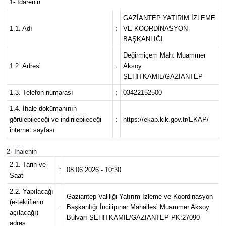
1- İdarenin
GAZİANTEP YATIRIM İZLEME
1.1. Adı
:
VE KOORDİNASYON
BAŞKANLIĞI
Değirmiçem Mah. Muammer
1.2. Adresi
:
Aksoy
ŞEHİTKAMİL/GAZİANTEP
1.3. Telefon numarası
:
03422152500
1.4. İhale dokümanının
görülebileceği ve indirilebileceği
:
https://ekap.kik.gov.tr/EKAP/
internet sayfası
2- İhalenin
2.1. Tarih ve
:
08.06.2026 - 10:30
Saati
2.2. Yapılacağı
Gaziantep Valiliği Yatırım İzleme ve Koordinasyon
(e-tekliflerin
:
Başkanlığı İncilipınar Mahallesi Muammer Aksoy
açılacağı)
Bulvarı ŞEHİTKAMİL/GAZİANTEP PK:27090
adres