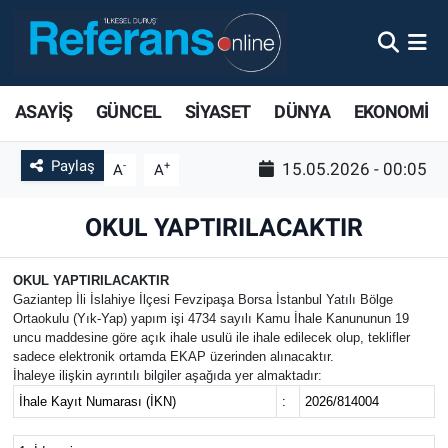
ASAYİŞ
GÜNCEL
SİYASET
DÜNYA
EKONOMİ
Paylaş
-
+
15.05.2026 - 00:05
A
A
OKUL YAPTIRILACAKTIR
OKUL YAPTIRILACAKTIR
Gaziantep İli İslahiye İlçesi Fevzipaşa Borsa İstanbul Yatılı Bölge
Ortaokulu (Yık-Yap) yapım işi 4734 sayılı Kamu İhale Kanununun 19
uncu maddesine göre açık ihale usulü ile ihale edilecek olup, teklifler
sadece elektronik ortamda EKAP üzerinden alınacaktır.
İhaleye ilişkin ayrıntılı bilgiler aşağıda yer almaktadır:
İhale Kayıt Numarası (İKN)
:
2026/814004