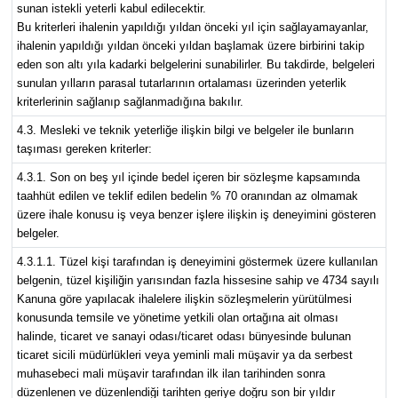
sunan istekli yeterli kabul edilecektir.
Bu kriterleri ihalenin yapıldığı yıldan önceki yıl için sağlayamayanlar,
ihalenin yapıldığı yıldan önceki yıldan başlamak üzere birbirini takip
eden son altı yıla kadarki belgelerini sunabilirler. Bu takdirde, belgeleri
sunulan yılların parasal tutarlarının ortalaması üzerinden yeterlik
kriterlerinin sağlanıp sağlanmadığına bakılır.
4.3. Mesleki ve teknik yeterliğe ilişkin bilgi ve belgeler ile bunların
taşıması gereken kriterler:
4.3.1. Son on beş yıl içinde bedel içeren bir sözleşme kapsamında
taahhüt edilen ve teklif edilen bedelin % 70 oranından az olmamak
üzere ihale konusu iş veya benzer işlere ilişkin iş deneyimini gösteren
belgeler.
4.3.1.1. Tüzel kişi tarafından iş deneyimini göstermek üzere kullanılan
belgenin, tüzel kişiliğin yarısından fazla hissesine sahip ve 4734 sayılı
Kanuna göre yapılacak ihalelere ilişkin sözleşmelerin yürütülmesi
konusunda temsile ve yönetime yetkili olan ortağına ait olması
halinde, ticaret ve sanayi odası/ticaret odası bünyesinde bulunan
ticaret sicili müdürlükleri veya yeminli mali müşavir ya da serbest
muhasebeci mali müşavir tarafından ilk ilan tarihinden sonra
düzenlenen ve düzenlendiği tarihten geriye doğru son bir yıldır