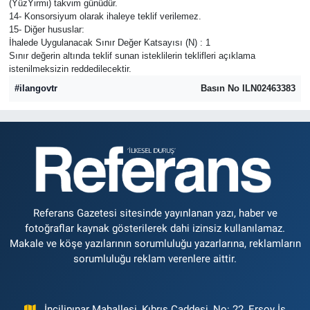
(YüzYirmi) takvim günüdür.
14- Konsorsiyum olarak ihaleye teklif verilemez.
15- Diğer hususlar:
İhalede Uygulanacak Sınır Değer Katsayısı (N) : 1
Sınır değerin altında teklif sunan isteklilerin teklifleri açıklama
istenilmeksizin reddedilecektir.
#ilangovtr
Basın No ILN02463383
Referans Gazetesi sitesinde yayınlanan yazı, haber ve
fotoğraflar kaynak gösterilerek dahi izinsiz kullanılamaz.
Makale ve köşe yazılarının sorumluluğu yazarlarına, reklamların
sorumluluğu reklam verenlere aittir.
İncilipınar Mahallesi, Kıbrıs Caddesi, No: 22, Ersoy İş