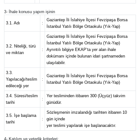
3- İhale konusu yapım işinin
Gaziantep İli İslahiye İlçesi Fevzipaşa Borsa
3.1. Adı
:
İstanbul Yatılı Bölge Ortaokulu (Yık-Yap)
Gaziantep İli İslahiye İlçesi Fevzipaşa Borsa
İstanbul Yatılı Bölge Ortaokulu (Yık-Yap)
3.2. Niteliği, türü
:
Ayrıntılı bilgiye EKAP’ta yer alan ihale
ve miktarı
dokümanı içinde bulunan idari şartnameden
ulaşılabilir.
3.3.
Gaziantep İli İslahiye İlçesi Fevzipaşa Borsa
Yapılacağı/teslim
:
İstanbul Yatılı Bölge Ortaokulu (Yık-Yap)
edileceği yer
3.4. Süresi/teslim
Yer tesliminden itibaren 300 (Üçyüz) takvim
:
tarihi
günüdür.
Sözleşmenin imzalandığı tarihten itibaren 10
3.5. İşe başlama
:
gün içinde
tarihi
yer teslimi yapılarak işe başlanacaktır.
4- Katılım ve yeterlik kriterleri: