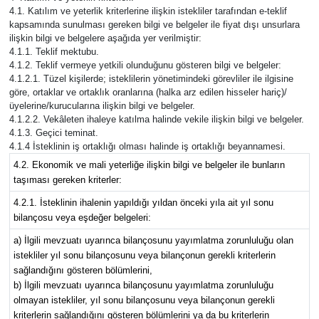
4.1. Katılım ve yeterlik kriterlerine ilişkin istekliler tarafından e-teklif
kapsamında sunulması gereken bilgi ve belgeler ile fiyat dışı unsurlara
ilişkin bilgi ve belgelere aşağıda yer verilmiştir:
4.1.1. Teklif mektubu.
4.1.2. Teklif vermeye yetkili olunduğunu gösteren bilgi ve belgeler:
4.1.2.1. Tüzel kişilerde; isteklilerin yönetimindeki görevliler ile ilgisine
göre, ortaklar ve ortaklık oranlarına (halka arz edilen hisseler hariç)/
üyelerine/kurucularına ilişkin bilgi ve belgeler.
4.1.2.2. Vekâleten ihaleye katılma halinde vekile ilişkin bilgi ve belgeler.
4.1.3. Geçici teminat.
4.1.4 İsteklinin iş ortaklığı olması halinde iş ortaklığı beyannamesi.
4.2. Ekonomik ve mali yeterliğe ilişkin bilgi ve belgeler ile bunların
taşıması gereken kriterler:
4.2.1. İsteklinin ihalenin yapıldığı yıldan önceki yıla ait yıl sonu
bilançosu veya eşdeğer belgeleri:
a) İlgili mevzuatı uyarınca bilançosunu yayımlatma zorunluluğu olan
istekliler yıl sonu bilançosunu veya bilançonun gerekli kriterlerin
sağlandığını gösteren bölümlerini,
b) İlgili mevzuatı uyarınca bilançosunu yayımlatma zorunluluğu
olmayan istekliler, yıl sonu bilançosunu veya bilançonun gerekli
kriterlerin sağlandığını gösteren bölümlerini ya da bu kriterlerin