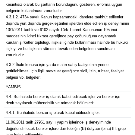
kesintisiz olarak bu şartların korunduğunu gösteren, e-forma uygun
belgenin kullanılması zorunludur.
4.3.1.2. 4734 sayılı Kanun kapsamındaki idarelere taahhüt edilenler
dışında yurt dışında gerçekleştirilen işlerden elde edilen iş deneyiminin
13/1/2011 tarihli ve 6102 sayılı Türk Ticaret Kanununun 195 inci
maddesinin ikinci fıkrası gereğince pay çoğunluğuna dayanarak
kurulan şirketler topluluğu ilişkisi içinde kullanılması halinde bu hukuki
ilişkiyi ve bu ilişkinin süresini tevsik eden belgelerin sunulması
zorunludur.
4.3.2 İhale konusu işin ya da malın satış faaliyetinin yerine
getirilebilmesi için ilgili mevzuat gereğince sicil, izin, ruhsat, faaliyet
belgesi vb. belgeler:
YAMBİS
4.4. Bu ihalede benzer iş olarak kabul edilecek işler ve benzer işe
denk sayılacak mühendislik ve mimarlık bölümleri:
4.4.1. Bu ihalede benzer iş olarak kabul edilecek işler:
11.06.2011 tarih 27961 sayılı yapım işlerinde iş deneyiminde
değerlendirilecek benzer işlere dair tebliğin (B) üstyapı (bina) III. grup
işler kabul edilecektir.