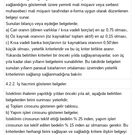
sağlandığını göstermek üzere yeminli mali müşavir veya serbest
muhasebeci mali müşavir tarafından e-forma uygun olarak düzenlenen
belgeyi sunar.
Sunulan bilanço veya eşdeğer belgelerde;
a) Cari oranın (dönen varlıklar / kısa vadeli borçlar) en az 0,75 olması,
b) Öz kaynak oranının (öz kaynaklar/ toplam aktif) en az 0,15 olması,
c) Kısa vadeli banka borçlarının öz kaynaklara oranının 0,50’den
küçük olması, yeterlik kriterleridir ve bu üç kriter birlikte aranır.
Yukarıda belirtilen kriterleri bir önceki yılda sağlayamayanlar, son üç
yıla kadar olan yılların belgelerini sunabilirler. Bu takdirde belgeleri
sunulan yılların parasal tutarlarının ortalaması üzerinden yeterlik
kriterlerinin sağlanıp sağlanmadığına bakılır.
4.2.2. İş hacmini gösteren belgeler:
İsteklinin ihalenin yapıldığı yıldan önceki yıla ait, aşağıda belirtilen
belgelerden birini sunması yeterlidir;
a) Toplam cirosunu gösteren gelir tablosu,
b) Yapım işleri cirosunu gösteren belgeler,
İsteklinin cirosunun teklif ettiği bedelin % 25 inden, yapım işleri
cirosunun ise teklif edilen bedelin % 15 inden az olmaması gerekir. Bu
kriterlerden herhangi birini sağlayan ve sağladığı kritere ilişkin belgeyi