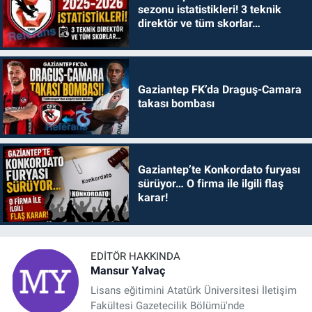
sezonu istatistikleri! 3 teknik
direktör ve tüm skorlar…
Gaziantep FK’da Draguş-Camara
takası bombası
Gaziantep’te Konkordato furyası
sürüyor… O firma ile ilgili flaş
karar!
EDITÖR HAKKINDA
Mansur Yalvaç
Lisans eğitimini Atatürk Üniversitesi İletişim
Fakültesi Gazetecilik Bölümü'nde