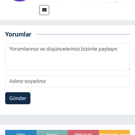
tamamladıktan sonra, YL eğitimini GAÜN
Sosyal Bilimler Enstitüsü'nde İletişim ve T. D.
Ana Bilim Dalı'nda “Medyada Anlam İnşası:
Bitcoin Örneği” başlıklı teziyle tamamladı.
2014 yılında başladığı profesyonel kariyerini
Yorumlar
halen Referansgazetesi.com.tr'de Güncel,
Spor, Sağlık ve Ekonomi Editörü olarak
sürdürmektedir.
Gönder