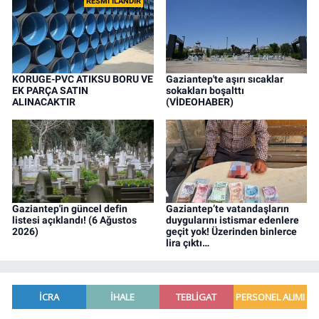
RESMİ İLANDIR
KORUGE-PVC ATIKSU BORU VE
Gaziantep'te aşırı sıcaklar
EK PARÇA SATIN
sokakları boşalttı
ALINACAKTIR
(VİDEOHABER)
Gaziantep'in güncel defin
Gaziantep’te vatandaşların
listesi açıklandı! (6 Ağustos
duygularını istismar edenlere
2026)
geçit yok! Üzerinden binlerce
lira çıktı…