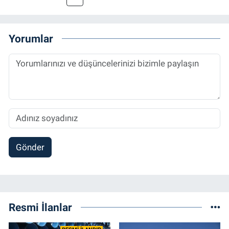
grafik tasarım, internet sitesi editörlüğü gibi
alanlarda çalıştı. Meslek hayatına
Referansgazetesi.com.tr’de yazı işleri
Yorumlar
müdürü ve “Güncel, Spor ve Teknolojiden
Sorumlu Haber Editörü' olarak devam
etmektedir.
Gönder
Resmi İlanlar