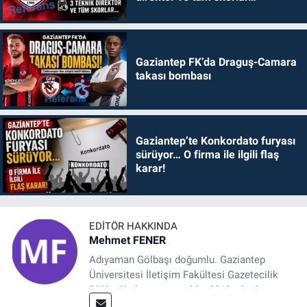
Gaziantep FK’da Draguş-Camara
takası bombası
Gaziantep’te Konkordato furyası
sürüyor… O firma ile ilgili flaş
karar!
EDITÖR HAKKINDA
Mehmet FENER
Adıyaman Gölbaşı doğumlu. Gaziantep
Üniversitesi İletişim Fakültesi Gazetecilik
Bölümü’nden mezun oldu. 2019 yılında
başladığı gazetecilik mesleğinde, muhabir,