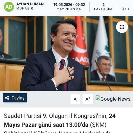
AYHAN DUMAN
19.05.2026 - 09:32
2
MUHABIR
YAYINLANMA
PAYLAŞIM
OKUN
Paylaş
-
+
A
A
Saadet Partisi 9. Olağan İl Kongresi’nin,
24
Mayıs Pazar günü saat 13.00’da
(ŞKM)