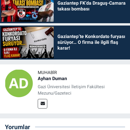
Gaziantep FK’da Draguş-Camara
takası bombası
Gaziantep’te Konkordato furyası
sürüyor… O firma ile ilgili flaş
karar!
MUHABIR
Ayhan Duman
Gazi Üniversitesi İletişim Fakültesi
Mezunu/Gazeteci
Yorumlar