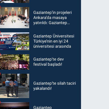
Gaziantep’in projeleri
Ankara’da masaya
yatırıldı: Gaziantep
heyetinden Yılmaz ve
Şimşek’e ziyaret!
Gaziantep Üniversitesi
Türkiye’nin en iyi 24
üniversitesi arasında
Gaziantep'te dev
festival başladı!
Gaziantep’te silah taciri
yakalandı!
Gaziantep