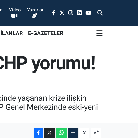
ri
Video
Yazarlar
 İLANLAR
E-GAZETELER
 CHP yorumu!
inde yaşanan krize ilişkin
HP Genel Merkezinde eski-yeni
-
+
A
A