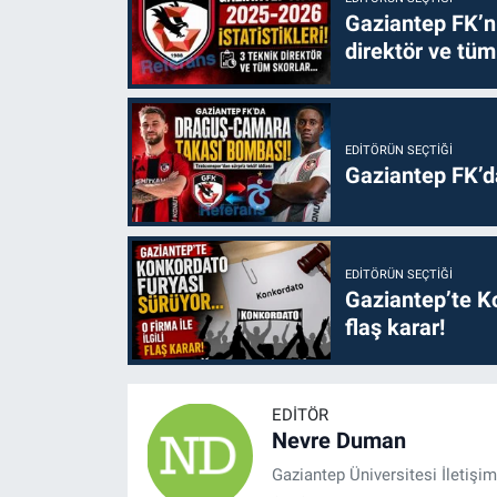
Gaziantep FK’nı
direktör ve tüm
EDITÖRÜN SEÇTIĞI
Gaziantep FK’
EDITÖRÜN SEÇTIĞI
Gaziantep’te Ko
flaş karar!
EDITÖR
Nevre Duman
Gaziantep Üniversitesi İletiş