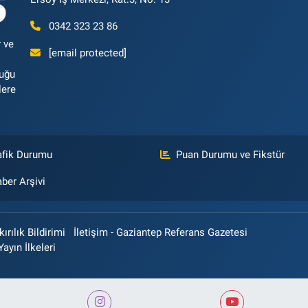
0342 323 23 86
 ve
[email protected]
luğu
lere
afik Durumu
Puan Durumu ve Fikstür
ber Arşivi
rılık Bildirimi
İletişim - Gaziantep Referans Gazetesi
Yayın İlkeleri