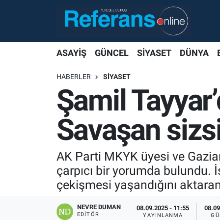
ASAYİŞ
GÜNCEL
SİYASET
DÜNYA
HABERLER
SİYASET
Şamil Tayyar
Savaşan sizs
AK Parti MKYK üyesi ve Gaziant
çarpıcı bir yorumda bulundu. İ
çekişmesi yaşandığını aktaran 
NEVRE DUMAN
08.09.2025 - 11:55
08.09
EDITÖR
YAYINLANMA
GÜ