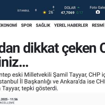
Foto Gale
DOLAR
°
26
47,7069
0.17
EURO
55,0265
0.01
EKONOMİ
SPOR
SAĞLIK
YEREL HABERLER
RESMİ
STERLİN
64,1897
0.02
GRAM ALTIN
’dan dikkat çeken
6574.81
1.44
BİST100
13.887
64
iniz…
BITCOIN
64.360,53
-0.76
ep eski Milletvekili Şamil Tayyar, CHP iç
stanbul İl Başkanlığı ve Ankara’da ise C
Tayyar, tepki gösterdi.
.2025 - 11:56
NCELLEME