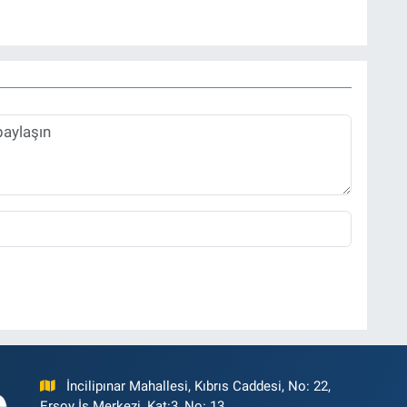
İncilipınar Mahallesi, Kıbrıs Caddesi, No: 22,
Ersoy İş Merkezi, Kat:3, No: 13