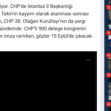
yor. CHP’de İstanbul İl Başkanlığı
2
l Tekin’in kayyım olarak atanması sonrası
 CHP 38. Olağan Kurultayı’nın da yargı
 gündemde. CHP’li 900 delege kongrenin
3
n imza verirken, gözler 15 Eylül’de çıkacak
4
5
6