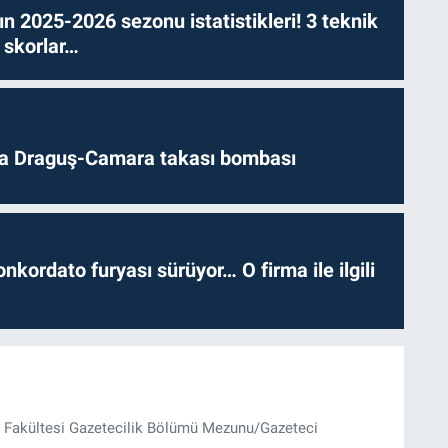
n 2025-2026 sezonu istatistikleri! 3 teknik
 skorlar…
da Draguş-Camara takası bombası
nkordato furyası sürüyor… O firma ile ilgili
im Fakültesi Gazetecilik Bölümü Mezunu/Gazeteci