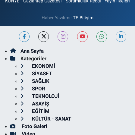
KÜNYE - Gaziantep Gazetesi
Sorumluluk Reddi
Yayın İlkeleri
Haber Yazılımı:
TE Bilişim
Ana Sayfa
Kategoriler
EKONOMİ
SİYASET
SAĞLIK
SPOR
TEKNOLOJİ
ASAYİŞ
EĞİTİM
KÜLTÜR - SANAT
Foto Galeri
Video