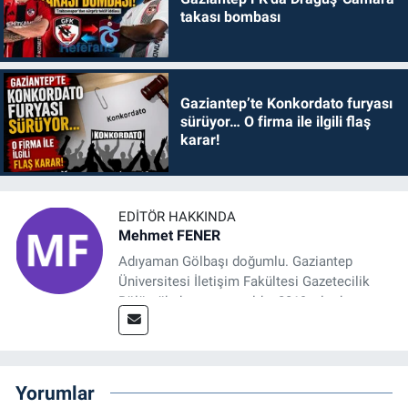
takası bombası
Gaziantep’te Konkordato furyası
sürüyor… O firma ile ilgili flaş
karar!
EDITÖR HAKKINDA
Mehmet FENER
Adıyaman Gölbaşı doğumlu. Gaziantep
Üniversitesi İletişim Fakültesi Gazetecilik
Bölümü’nden mezun oldu. 2019 yılında
başladığı gazetecilik mesleğinde, muhabir,
grafik tasarım, internet sitesi editörlüğü gibi
alanlarda çalıştı. Meslek hayatına
Referansgazetesi.com.tr’de yazı işleri
Yorumlar
müdürü ve “Güncel, Spor ve Teknolojiden