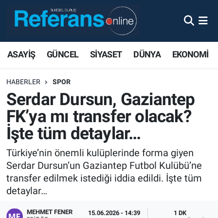
ASAYİŞ
GÜNCEL
SİYASET
DÜNYA
EKONOMİ
HABERLER
SPOR
Serdar Dursun, Gaziantep
FK’ya mı transfer olacak?
İşte tüm detaylar…
Türkiye’nin önemli kulüplerinde forma giyen
Serdar Dursun’un Gaziantep Futbol Kulübü’ne
transfer edilmek istediği iddia edildi. İşte tüm
detaylar…
MEHMET FENER
15.06.2026 - 14:39
1 DK