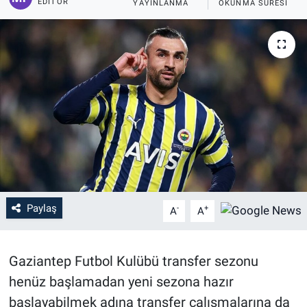
EDITÖR
YAYINLANMA
OKUNMA SÜRESI
Paylaş
-
+
A
A
Gaziantep Futbol Kulübü transfer sezonu
henüz başlamadan yeni sezona hazır
başlayabilmek adına transfer çalışmalarına da