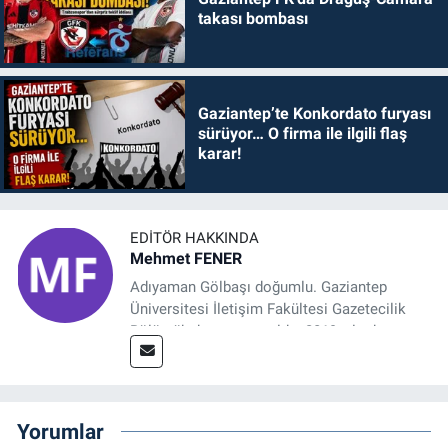
takası bombası
Gaziantep’te Konkordato furyası
sürüyor… O firma ile ilgili flaş
karar!
EDITÖR HAKKINDA
Mehmet FENER
Adıyaman Gölbaşı doğumlu. Gaziantep
Üniversitesi İletişim Fakültesi Gazetecilik
Bölümü’nden mezun oldu. 2019 yılında
başladığı gazetecilik mesleğinde, muhabir,
grafik tasarım, internet sitesi editörlüğü gibi
alanlarda çalıştı. Meslek hayatına
Referansgazetesi.com.tr’de yazı işleri
Yorumlar
müdürü ve “Güncel, Spor ve Teknolojiden