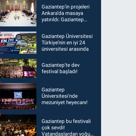
Gaziantep’in projeleri
Ankara’da masaya
yatırıldı: Gaziantep
heyetinden Yılmaz ve
Şimşek’e ziyaret!
Gaziantep Üniversitesi
Türkiye’nin en iyi 24
üniversitesi arasında
Gaziantep'te dev
festival başladı!
Gaziantep
Üniversitesi'nde
mezuniyet heyecanı!
Gaziantep bu festivali
çok sevdi!
Vatandaşlardan yoğun