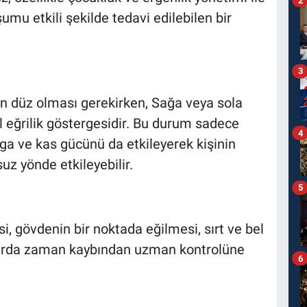
şumu etkili şekilde tedavi edilebilen bir
3
n düz olması gerekirken, Sağa veya sola
l eğrilik göstergesidir. Bu durum sadece
4
a ve kas gücünü da etkileyerek kişinin
z yönde etkileyebilir.
5
i, gövdenin bir noktada eğilmesi, sırt ve bel
alarda zaman kaybından uzman kontrolüne
6