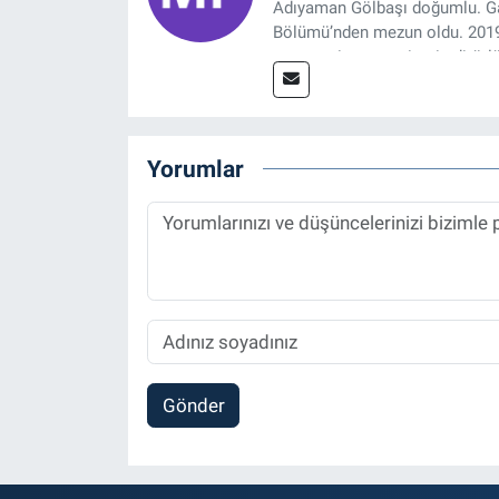
Adıyaman Gölbaşı doğumlu. Gaz
Bölümü’nden mezun oldu. 2019 y
tasarım, internet sitesi editörl
Referansgazetesi.com.tr’de ya
Haber Editörü' olarak devam e
Yorumlar
Gönder