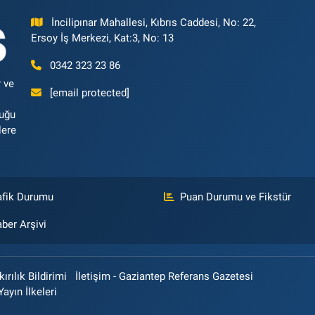
İncilipınar Mahallesi, Kıbrıs Caddesi, No: 22,
Ersoy İş Merkezi, Kat:3, No: 13
0342 323 23 86
 ve
[email protected]
luğu
lere
afik Durumu
Puan Durumu ve Fikstür
ber Arşivi
rılık Bildirimi
İletişim - Gaziantep Referans Gazetesi
Yayın İlkeleri