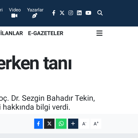
ri
Video
Yazarlar
 İLANLAR
E-GAZETELER
erken tanı
ç. Dr. Sezgin Bahadır Tekin,
 hakkında bilgi verdi.
-
+
A
A