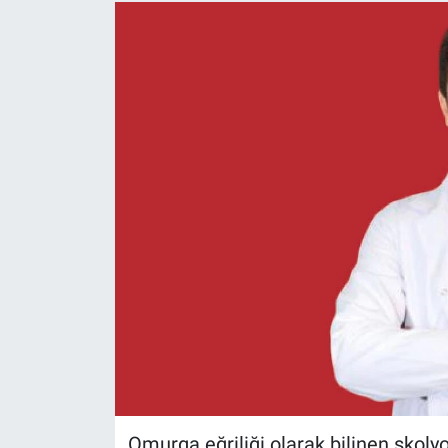
Omurga eğriliği olarak bilinen skolyo