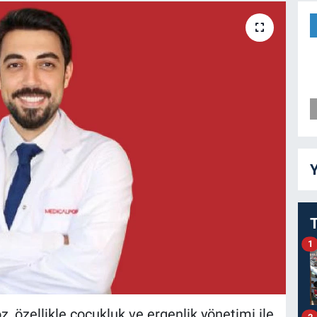
Y
1
z, özellikle çocukluk ve ergenlik yönetimi ile
2