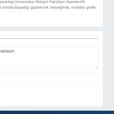
iantep Üniversitesi İletişim Fakültesi Gazetecilik
ılında başladığı gazetecilik mesleğinde, muhabir, grafik
üğü gibi alanlarda çalıştı. Meslek hayatına
zı işleri müdürü ve “Güncel, Spor ve Teknolojiden Sorumlu
tmektedir.