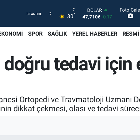
Foto Gale
DOLAR
°
30
47,7106
0.17
EURO
55,1652
0.27
EKONOMİ
SPOR
SAĞLIK
YEREL HABERLER
RESMİ
STERLİN
64,4046
0.35
GRAM ALTIN
doğru tedavi için 
6618.49
2.12
BİST100
13.773
-19
BITCOIN
65.130,04
1.2
nesi Ortopedi ve Travmatoloji Uzmanı Do
in dikkat çekmesi, olası ve tedavi süreci