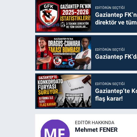
EDITÖRÜN SEÇTIĞI
Gaziantep FK’nı
direktör ve tüm
EDITÖRÜN SEÇTIĞI
Gaziantep FK’
EDITÖRÜN SEÇTIĞI
Gaziantep’te Ko
flaş karar!
EDITÖR HAKKINDA
Mehmet FENER