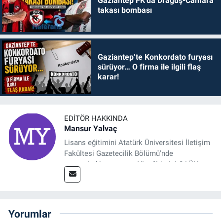
Gaziantep FK’da Draguş-Camara
takası bombası
Gaziantep’te Konkordato furyası
sürüyor… O firma ile ilgili flaş
karar!
EDITÖR HAKKINDA
Mansur Yalvaç
Lisans eğitimini Atatürk Üniversitesi İletişim
Fakültesi Gazetecilik Bölümü'nde
tamamladıktan sonra, YL eğitimini GAÜN
Sosyal Bilimler Enstitüsü'nde İletişim ve T. D.
Ana Bilim Dalı'nda “Medyada Anlam İnşası:
Bitcoin Örneği” başlıklı teziyle tamamladı.
2014 yılında başladığı profesyonel kariyerini
Yorumlar
halen Referansgazetesi.com.tr'de Güncel,