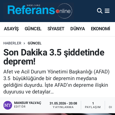
ASAYİŞ
GÜNCEL
SİYASET
DÜNYA
EKONOMİ
HABERLER
GÜNCEL
Son Dakika 3.5 şiddetinde
deprem!
Afet ve Acil Durum Yönetimi Başkanlığı (AFAD)
3.5 büyüklüğünde bir depremin meydana
geldiğini duyurdu. İşte AFAD’ın depreme ilişkin
duyurusu ve detaylar…
MANSUR YALVAÇ
31.05.2026 - 20:08
1
EDITÖR
YAYINLANMA
PAYLAŞIM
OKU