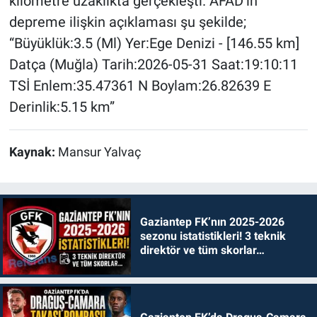
kilometre uzaklıkta gerçekleşti. AFAD’ın
depreme ilişkin açıklaması şu şekilde;
“Büyüklük:3.5 (Ml) Yer:Ege Denizi - [146.55 km]
Datça (Muğla) Tarih:2026-05-31 Saat:19:10:11
TSİ Enlem:35.47361 N Boylam:26.82639 E
Derinlik:5.15 km”
Kaynak:
Mansur Yalvaç
Gaziantep FK’nın 2025-2026
sezonu istatistikleri! 3 teknik
direktör ve tüm skorlar…