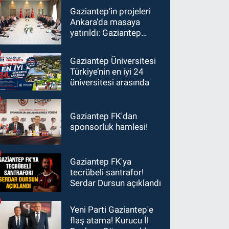
Gaziantep’in projeleri
Ankara’da masaya
yatırıldı: Gaziantep
heyetinden Yılmaz ve
Şimşek’e ziyaret!
Gaziantep Üniversitesi
Türkiye’nin en iyi 24
üniversitesi arasında
Gaziantep FK'dan
sponsorluk hamlesi!
Gaziantep FK'ya
tecrübeli santrafor!
Serdar Dursun açıklandı
Yeni Parti Gaziantep'e
flaş atama! Kurucu İl