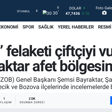
Foto Gale
DOLAR
°
30
47,7436
0.18
EURO
55,2510
0.32
EKONOMİ
SPOR
SAĞLIK
YEREL HABERLER
RESMİ
STERLİN
64,4811
0.38
GRAM ALTIN
 felaketi çiftçiyi 
6660.55
0.03
BİST100
13.779
-14
ktar afet bölgesi
BITCOIN
64.998,24
0.35
 (TZOB) Genel Başkanı Şemsi Bayraktar, Şa
ecik ve Bozova ilçelerinde incelemelerde b
1
2 DK
AYLAŞIM
OKUNMA SÜRESI