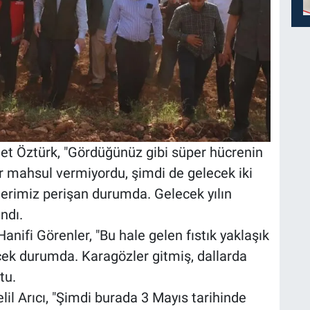
t Öztürk, "Gördüğünüz gibi süper hücrenin
ldır mahsul vermiyordu, şimdi de gelecek iki
çilerimiz perişan durumda. Gelecek yılın
andı.
anifi Görenler, "Bu hale gelen fıstık yaklaşık
ecek durumda. Karagözler gitmiş, dallarda
tu.
lil Arıcı, "Şimdi burada 3 Mayıs tarihinde