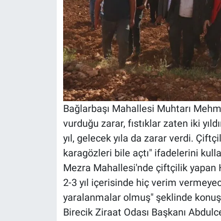
Bağlarbaşı Mahallesi Muhtarı Mehme
vurduğu zarar, fıstıklar zaten iki yı
yıl, gelecek yıla da zarar verdi. Çift
karagözleri bile açtı" ifadelerini kull
Mezra Mahallesi'nde çiftçilik yapan H
2-3 yıl içerisinde hiç verim vermey
yaralanmalar olmuş" şeklinde konuş
Birecik Ziraat Odası Başkanı Abdulce