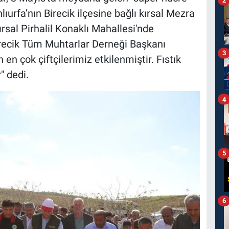
ıurfa’nın Birecik ilçesine bağlı kırsal Mezra
ırsal Pirhalil Konaklı Mahallesi'nde
irecik Tüm Muhtarlar Derneği Başkanı
3
en çok çiftçilerimiz etkilenmiştir. Fıstık
" dedi.
4
5
6