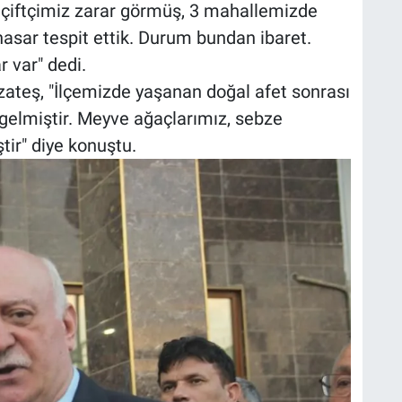
0 çiftçimiz zarar görmüş, 3 mahallemizde
hasar tespit ettik. Durum bundan ibaret.
 var" dedi.
teş, "İlçemizde yaşanan doğal afet sonrası
gelmiştir. Meyve ağaçlarımız, sebze
tir" diye konuştu.