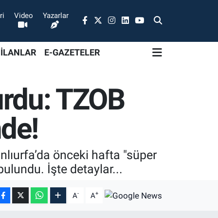
ri
Video
Yazarlar
 İLANLAR
E-GAZETELER
vurdu: TZOB
nde!
nlıurfa’da önceki hafta "süper
ulundu. İşte detaylar...
-
+
A
A