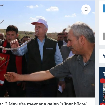
Y
1
, 3 Mayıs'ta meydana gelen "süper hücre"
2