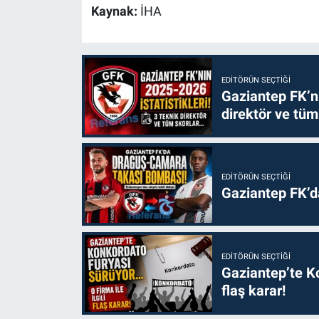
Kaynak:
İHA
EDITÖRÜN SEÇTIĞI
Gaziantep FK’nı
direktör ve tüm
EDITÖRÜN SEÇTIĞI
Gaziantep FK’
EDITÖRÜN SEÇTIĞI
Gaziantep’te Ko
flaş karar!