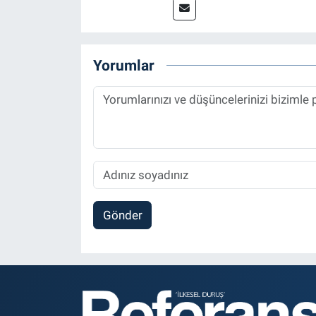
Referansgazetesi.com.tr’de ya
Haber Editörü' olarak devam e
Yorumlar
Gönder