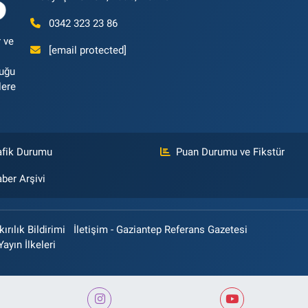
0342 323 23 86
 ve
[email protected]
luğu
lere
afik Durumu
Puan Durumu ve Fikstür
ber Arşivi
rılık Bildirimi
İletişim - Gaziantep Referans Gazetesi
Yayın İlkeleri