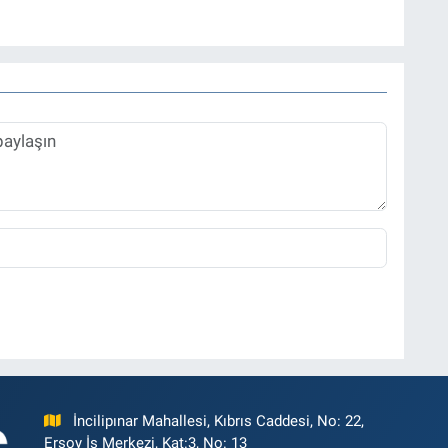
zı işleri müdürü ve “Güncel, Spor ve Teknolojiden Sorumlu
tmektedir.
İncilipınar Mahallesi, Kıbrıs Caddesi, No: 22,
Ersoy İş Merkezi, Kat:3, No: 13