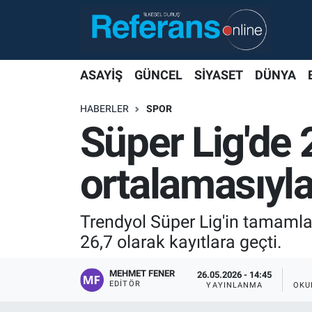
ASAYİŞ
GÜNCEL
SİYASET
DÜNYA
HABERLER
SPOR
Süper Lig'de
ortalamasıyl
Trendyol Süper Lig'in tamaml
26,7 olarak kayıtlara geçti.
MEHMET FENER
26.05.2026 - 14:45
EDITÖR
YAYINLANMA
OKU