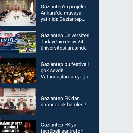
Gaziantep’in projeleri
Ankara’da masaya
yatırıldı: Gaziantep
heyetinden Yılmaz ve
Şimşek’e ziyaret!
Gaziantep Üniversitesi
Türkiye’nin en iyi 24
üniversitesi arasında
Gaziantep bu festivali
çok sevdi!
Vatandaşlardan yoğun
ilgi görüyor…
Gaziantep FK'dan
sponsorluk hamlesi!
Gaziantep FK'ya
tecrübeli santrafor!