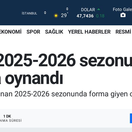
Foto Gale
DOLAR
°
29
47,7436
0.18
EURO
55,2510
0.32
EKONOMİ
SPOR
SAĞLIK
YEREL HABERLER
RESMİ
STERLİN
64,4811
0.38
GRAM ALTIN
 2025-2026 sezonu
6660.55
0.03
BİST100
13.779
-14
a oynandı
BITCOIN
64.944,08
-0.18
anan 2025-2026 sezonunda forma giyen o
1 DK
NMA SÜRESI