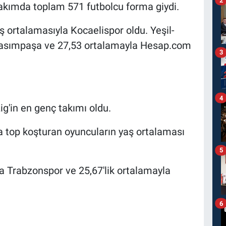
kımda toplam 571 futbolcu forma giydi.
aş ortalamasıyla Kocaelispor oldu. Yeşil-
a Kasımpaşa ve 27,53 ortalamayla Hesap.com
3
4
g'in en genç takımı oldu.
 top koşturan oyuncuların yaş ortalaması
5
la Trabzonspor ve 25,67'lik ortalamayla
6