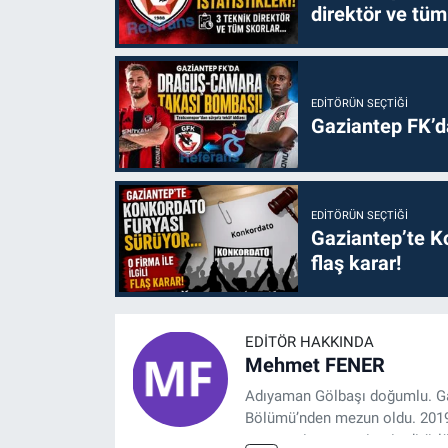
direktör ve tüm
EDITÖRÜN SEÇTIĞI
Gaziantep FK’
EDITÖRÜN SEÇTIĞI
Gaziantep’te Ko
flaş karar!
EDITÖR HAKKINDA
Mehmet FENER
Adıyaman Gölbaşı doğumlu. Gaz
Bölümü’nden mezun oldu. 2019 y
tasarım, internet sitesi editörl