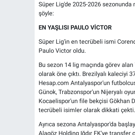
Süper Lig'de 2025-2026 sezonunda 
şöyle:
EN YAŞLISI PAULO VİCTOR
Süper Lig'in en tecrübeli ismi Coren
Paulo Victor oldu.
Bu sezon 14 lig maçında görev alan V
olarak öne çıktı. Brezilyalı kaleciyi 3
Hesap.com Antalyaspor'un futbolcusu
Günok, Trabzonspor'un Nijeryalı o
Kocaelispor'un file bekçisi Gökhan D
tecrübeli isimler olarak dikkati çekti
Ayrıca sezona Antalyaspor'da başlay
Alagöz Holding Iğdır FK'ye transfer