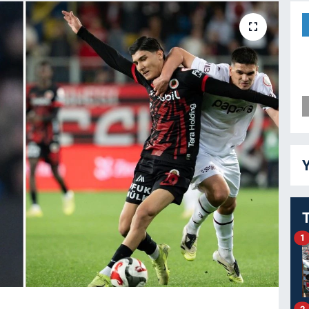
Y
1
2