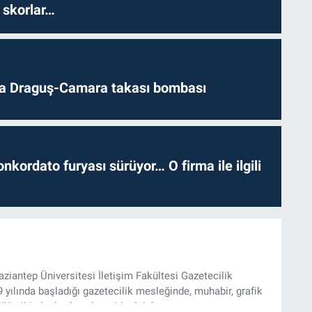
 skorlar…
da Draguş-Camara takası bombası
nkordato furyası sürüyor… O firma ile ilgili
iantep Üniversitesi İletişim Fakültesi Gazetecilik
ılında başladığı gazetecilik mesleğinde, muhabir, grafik
üğü gibi alanlarda çalıştı. Meslek hayatına