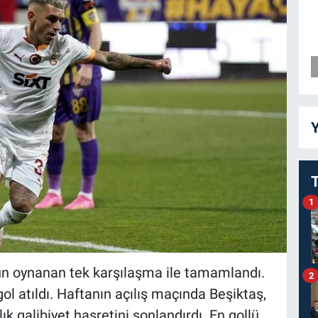
Y
1
ün oynanan tek karşılaşma ile tamamlandı.
2
atıldı. Haftanın açılış maçında Beşiktaş,
k galibiyet hasretini sonlandırdı. En gollü