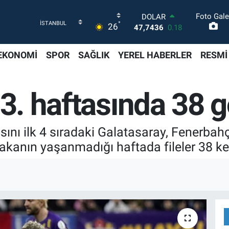
Foto Gale
DOLAR
°
26
47,7436
0.18
EURO
55,2510
0.32
EKONOMİ
SPOR
SAĞLIK
YEREL HABERLER
RESMİ
STERLİN
64,4811
0.38
GRAM ALTIN
3. haftasında 38 go
6660.55
0.03
BİST100
13.779
-14
BITCOIN
asını ilk 4 sıradaki Galatasaray, Fenerb
64.959,79
1.11
kanın yaşanmadığı haftada fileler 38 ke