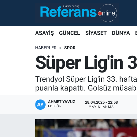
ASAYİŞ
GÜNCEL
SİYASET
DÜNYA
HABERLER
SPOR
Süper Lig'in 3
Trendyol Süper Lig'in 33. haft
puanla kapattı. Golsüz müsaba
AHMET YAVUZ
28.04.2025 - 22:58
EDITÖR
YAYINLANMA