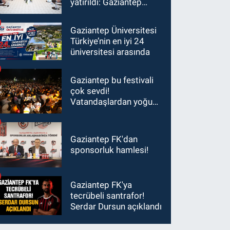
yatırıldı: Gaziantep
heyetinden Yılmaz ve
Şimşek’e ziyaret!
Gaziantep Üniversitesi
Türkiye’nin en iyi 24
üniversitesi arasında
Gaziantep bu festivali
çok sevdi!
Vatandaşlardan yoğun
ilgi görüyor…
Gaziantep FK'dan
sponsorluk hamlesi!
Gaziantep FK'ya
tecrübeli santrafor!
Serdar Dursun açıklandı