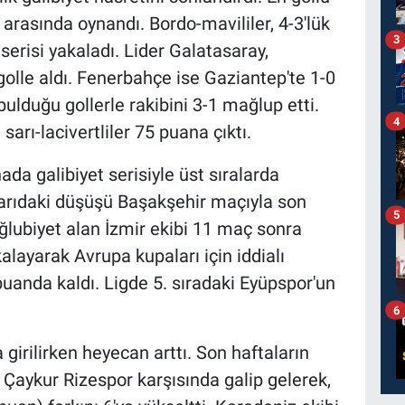
rasında oynandı. Bordo-mavililer, 4-3'lük
3
serisi yakaladı. Lider Galatasaray,
olle aldı. Fenerbahçe ise Gaziantep'te 1-0
lduğu gollerle rakibini 3-1 mağlup etti.
4
sarı-lacivertliler 75 puana çıktı.
ada galibiyet serisiyle üst sıralarda
yarıdaki düşüşü Başakşehir maçıyla son
5
ğlubiyet alan İzmir ekibi 11 maç sonra
kalayarak Avrupa kupaları için iddialı
uanda kaldı. Ligde 5. sıradaki Eyüpspor'un
6
a girilirken heyecan arttı. Son haftaların
 Çaykur Rizespor karşısında galip gelerek,