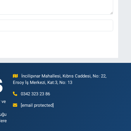
İncilipınar Mahallesi, Kıbrıs Caddesi, No: 22,
Ersoy İş Merkezi, Kat:3, No: 13
0342 323 23 86
 ve
[email protected]
luğu
lere