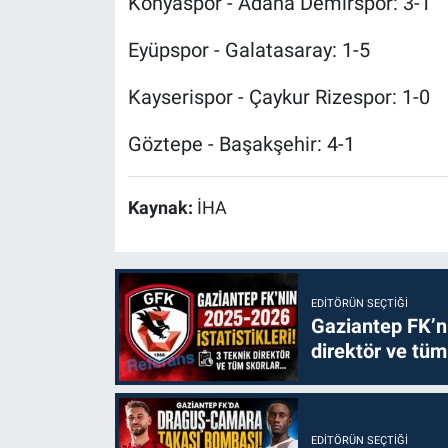
Konyaspor - Adana Demirspor: 3-1
Eyüpspor - Galatasaray: 1-5
Kayserispor - Çaykur Rizespor: 1-0
Göztepe - Başakşehir: 4-1
Kaynak:
İHA
EDITÖRÜN SEÇTIĞI
Gaziantep FK’nı
direktör ve tüm
EDITÖRÜN SEÇTIĞI