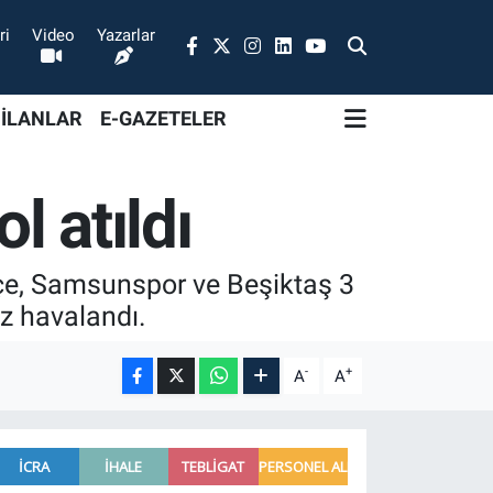
ri
Video
Yazarlar
 İLANLAR
E-GAZETELER
l atıldı
ahçe, Samsunspor ve Beşiktaş 3
z havalandı.
-
+
A
A