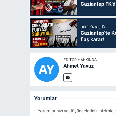
Gaziantep FK’
EDITÖRÜN SEÇTIĞI
Gaziantep’te Ko
flaş karar!
EDITÖR HAKKINDA
Ahmet Yavuz
Yorumlar