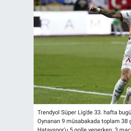
Trendyol Süper Lig'de 33. hafta bug
Oynanan 9 müsabakada toplam 38 gol 
Hatayspor'u 5 golle yenerken, 3 maçlı