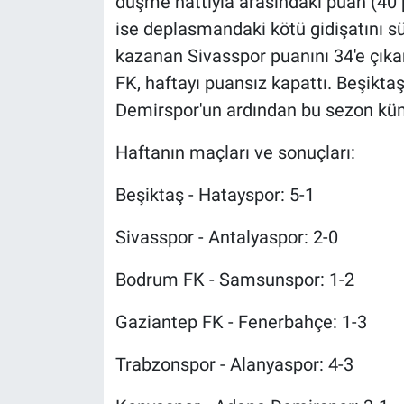
düşme hattıyla arasındaki puan (40 p
ise deplasmandaki kötü gidişatını s
kazanan Sivasspor puanını 34'e çık
FK, haftayı puansız kapattı. Beşikta
Demirspor'un ardından bu sezon küm
Haftanın maçları ve sonuçları:
Beşiktaş - Hatayspor: 5-1
Sivasspor - Antalyaspor: 2-0
Bodrum FK - Samsunspor: 1-2
Gaziantep FK - Fenerbahçe: 1-3
Trabzonspor - Alanyaspor: 4-3