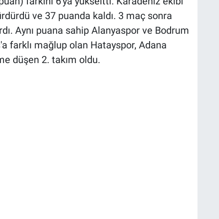
uan) farkını 6'ya yükseltti. Karadeniz ekibi
ürdürdü ve 37 puanda kaldı. 3 maç sonra
ardı. Aynı puana sahip Alanyaspor ve Bodrum
ş'a farklı mağlup olan Hatayspor, Adana
e düşen 2. takım oldu.