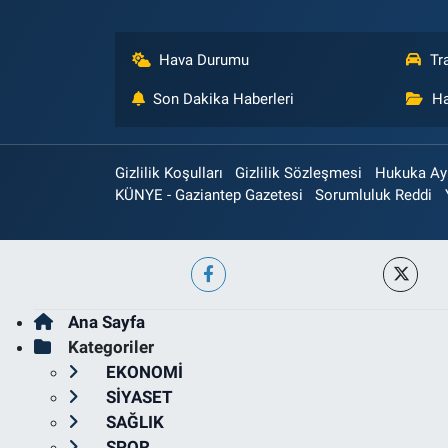
Hava Durumu
Tr
Son Dakika Haberleri
Ha
Gizlilik Koşulları
Gizlilik Sözleşmesi
Hukuka Aykı
KÜNYE - Gaziantep Gazetesi
Sorumluluk Reddi
Ana Sayfa
Kategoriler
EKONOMİ
SİYASET
SAĞLIK
SPOR