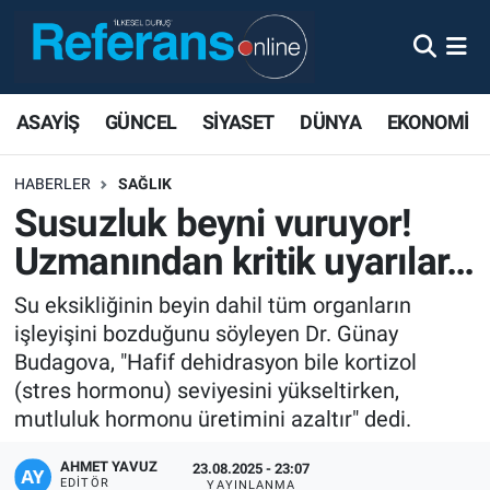
ASAYİŞ
GÜNCEL
SİYASET
DÜNYA
EKONOMİ
HABERLER
SAĞLIK
Susuzluk beyni vuruyor!
Uzmanından kritik uyarılar…
Su eksikliğinin beyin dahil tüm organların
işleyişini bozduğunu söyleyen Dr. Günay
Budagova, "Hafif dehidrasyon bile kortizol
(stres hormonu) seviyesini yükseltirken,
mutluluk hormonu üretimini azaltır" dedi.
AHMET YAVUZ
23.08.2025 - 23:07
EDITÖR
YAYINLANMA