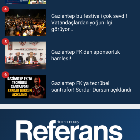
4
Gaziantep bu festivali çok sevdi!
Vatandaşlardan yoğun ilgi
görüyor…
5
Gaziantep FK'dan sponsorluk
hamlesi!
6
Gaziantep FK'ya tecrübeli
santrafor! Serdar Dursun açıklandı