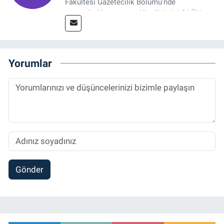
Fakültesi Gazetecilik Bölümü'nde
tamamladıktan sonra, YL eğitimini GAÜN
Sosyal Bilimler Enstitüsü'nde İletişim ve T. D.
Ana Bilim Dalı'nda “Medyada Anlam İnşası:
Bitcoin Örneği” başlıklı teziyle tamamladı.
2014 yılında başladığı profesyonel kariyerini
Yorumlar
halen Referansgazetesi.com.tr'de Güncel,
Spor, Sağlık ve Ekonomi Editörü olarak
sürdürmektedir.
Gönder