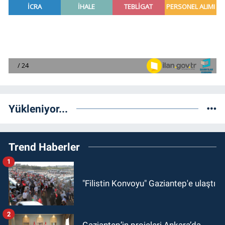
Yükleniyor...
Trend Haberler
1
"Filistin Konvoyu" Gaziantep'e ulaştı
2
Gaziantep’in projeleri Ankara’da