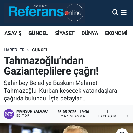
ASAYİŞ
GÜNCEL
SİYASET
DÜNYA
EKONOMİ
HABERLER
GÜNCEL
Tahmazoğlu’ndan
Gazianteplilere çağrı!
Şahinbey Belediye Başkanı Mehmet
Tahmazoğlu, Kurban kesecek vatandaşlara
çağrıda bulundu. İşte detaylar…
MANSUR YALVAÇ
26.05.2026 - 19:36
1
EDITÖR
YAYINLANMA
PAYLAŞIM
OKU