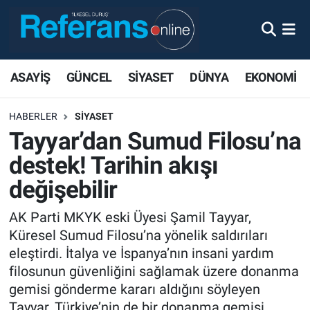
ASAYİŞ
GÜNCEL
SİYASET
DÜNYA
EKONOMİ
HABERLER
SİYASET
Tayyar’dan Sumud Filosu’na
destek! Tarihin akışı
değişebilir
AK Parti MKYK eski Üyesi Şamil Tayyar,
Küresel Sumud Filosu’na yönelik saldırıları
eleştirdi. İtalya ve İspanya’nın insani yardım
filosunun güvenliğini sağlamak üzere donanma
gemisi gönderme kararı aldığını söyleyen
Tayyar, Türkiye’nin de bir donanma gemisi