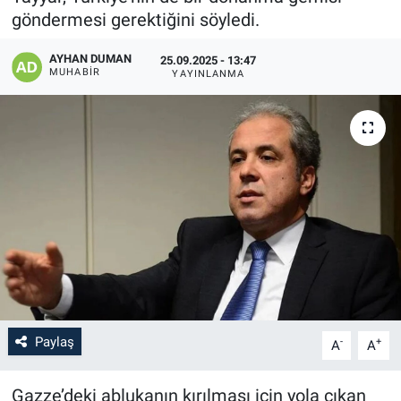
göndermesi gerektiğini söyledi.
AYHAN DUMAN
25.09.2025 - 13:47
MUHABIR
YAYINLANMA
Paylaş
-
+
A
A
Gazze’deki ablukanın kırılması için yola çıkan