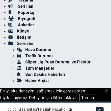
Seri İlan
Röportaj
Biyografi
Anketler
Künye
İletişim
Servisler
Hava Durumu
Trafik Durumu
Süper Lig Puan Durumu ve Fikstür
Tüm Manşetler
Son Dakika Haberleri
Haber Arşivi
En iyi site deneyimi sağlamak için çerezlerden
faydalanıyoruz. Detaylar için lütfen tıklayın.
Tamam
Gaziantep'te silah kaçakçılığı
00:06