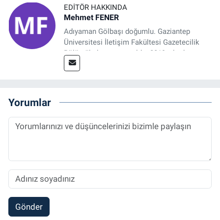
EDITÖR HAKKINDA
Mehmet FENER
Adıyaman Gölbaşı doğumlu. Gaziantep
Üniversitesi İletişim Fakültesi Gazetecilik
Bölümü’nden mezun oldu. 2019 yılında
başladığı gazetecilik mesleğinde, muhabir,
grafik tasarım, internet sitesi editörlüğü gibi
alanlarda çalıştı. Meslek hayatına
Referansgazetesi.com.tr’de yazı işleri
Yorumlar
müdürü ve “Güncel, Spor ve Teknolojiden
Sorumlu Haber Editörü' olarak devam
etmektedir.
Gönder