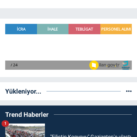
Yükleniyor...
Trend Haberler
1
"Filistin Konvoyu" Gaziantep'e ulaştı