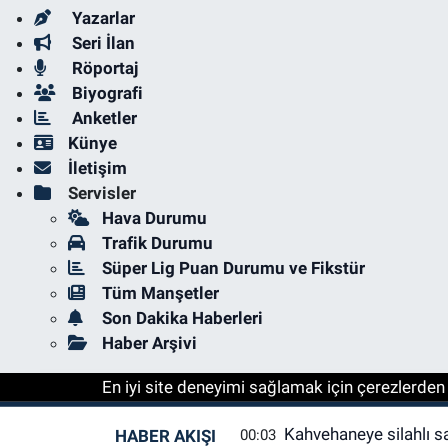
Yazarlar
Seri İlan
Röportaj
Biyografi
Anketler
Künye
İletişim
Servisler
Hava Durumu
Trafik Durumu
Süper Lig Puan Durumu ve Fikstür
Tüm Manşetler
Son Dakika Haberleri
Haber Arşivi
En iyi site deneyimi sağlamak için çerezlerden f
Kahvehaneye silahlı sal
HABER AKIŞI
00:03