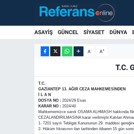
ASAYİŞ
GÜNCEL
SİYASET
DÜNYA
-
+
A
A
T.C.
T.C.
GAZİANTEP
13. AĞIR CEZA MAHKEMESİNDEN
İ L A N
DOSYA NO
:
2024/29 Esas
KARAR NO
:
2024/40
Mahkememizce sanık OSAMA ALHMASH hakkında Niteli
CEZALANDIRILMASINA karar verilmiştir.Katılan Ahma
1- 7201 sayılı Tebligat Kanununun 29. maddesi ger
2- Hüküm fıkrasının ilan tarihinden itibaren 15 gün so