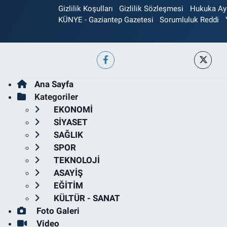
Gizlilik Koşulları
Gizlilik Sözleşmesi
Hukuka Aykı
KÜNYE - Gaziantep Gazetesi
Sorumluluk Reddi
Ana Sayfa
Kategoriler
EKONOMİ
SİYASET
SAĞLIK
SPOR
TEKNOLOJİ
ASAYİŞ
EĞİTİM
KÜLTÜR - SANAT
Foto Galeri
Video