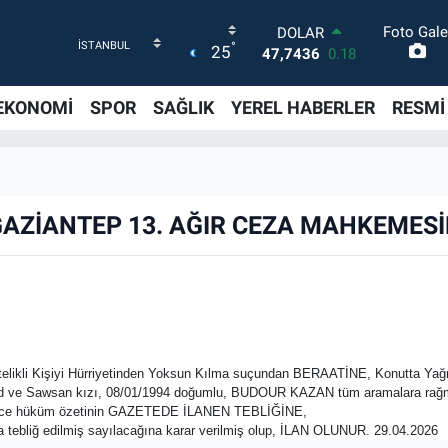
Foto Gale
DOLAR
°
25
47,7436
0.18
EURO
55,2510
0.32
EKONOMİ
SPOR
SAĞLIK
YEREL HABERLER
RESMİ
STERLİN
64,4811
0.38
GRAM ALTIN
6648.99
2.59
BİST100
 GAZİANTEP 13. AĞIR CEZA MAHKEMES
13.779
-14
BITCOIN
64.960,21
0.87
kli Kişiyi Hürriyetinden Yoksun Kılma suçundan BERAATİNE, Konutta Ya
d ve Sawsan kızı, 08/01/1994 doğumlu, BUDOUR KAZAN tüm aramalara rağm
eğince hüküm özetinin GAZETEDE İLANEN TEBLİĞİNE,
nra tebliğ edilmiş sayılacağına karar verilmiş olup, İLAN OLUNUR. 29.04.2026