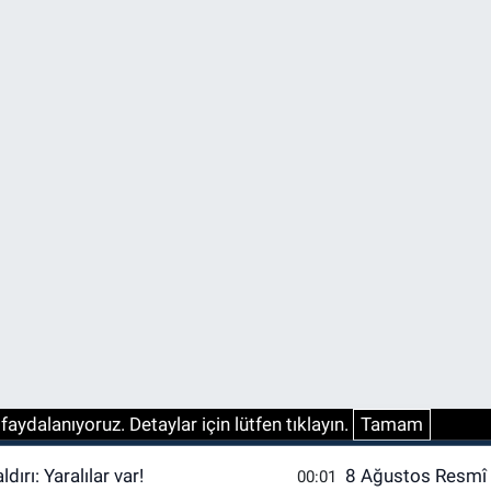
aydalanıyoruz. Detaylar için lütfen tıklayın.
Tamam
dırı: Yaralılar var!
8 Ağustos Resmî G
00:01