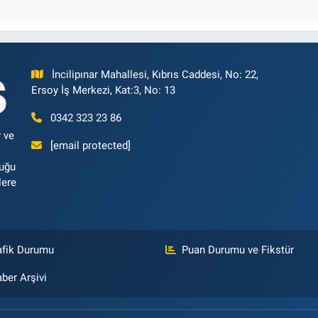
İncilipınar Mahallesi, Kıbrıs Caddesi, No: 22,
Ersoy İş Merkezi, Kat:3, No: 13
0342 323 23 86
 ve
[email protected]
luğu
lere
afik Durumu
Puan Durumu ve Fikstür
ber Arşivi