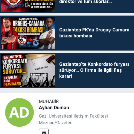
direktör ve tüm skorlar…
Gaziantep FK’da Draguş-Camara
takası bombası
Gaziantep’te Konkordato furyası
sürüyor… O firma ile ilgili flaş
karar!
MUHABIR
Ayhan Duman
Gazi Üniversitesi İletişim Fakültesi
Mezunu/Gazeteci