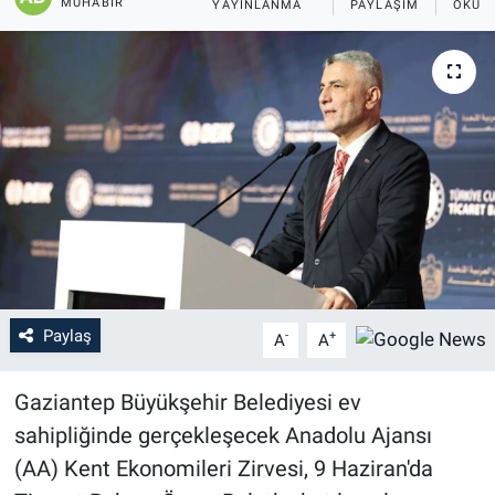
MUHABIR
YAYINLANMA
PAYLAŞIM
OKUN
Paylaş
-
+
A
A
Gaziantep Büyükşehir Belediyesi ev
sahipliğinde gerçekleşecek Anadolu Ajansı
(AA) Kent Ekonomileri Zirvesi, 9 Haziran'da