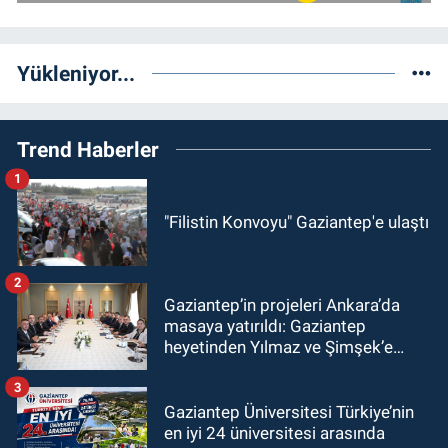
Yükleniyor...
Trend Haberler
1
"Filistin Konvoyu" Gaziantep'e ulaştı
2
Gaziantep’in projeleri Ankara’da
masaya yatırıldı: Gaziantep
heyetinden Yılmaz ve Şimşek’e
ziyaret!
3
Gaziantep Üniversitesi Türkiye’nin
en iyi 24 üniversitesi arasında