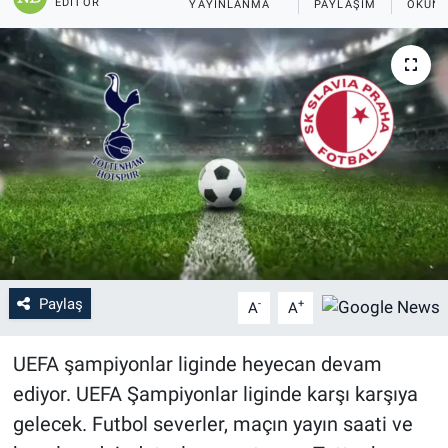
EDITÖR
YAYINLANMA
PAYLAŞIM
OKUNM
Paylaş
-
+
A
A
UEFA şampiyonlar liginde heyecan devam
ediyor. UEFA Şampiyonlar liginde karşı karşıya
gelecek. Futbol severler, maçın yayın saati ve