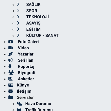
SAĞLIK
SPOR
TEKNOLOJİ
ASAYİŞ
EĞİTİM
KÜLTÜR - SANAT
Foto Galeri
Video
Yazarlar
Seri İlan
Röportaj
Biyografi
Anketler
Künye
İletişim
Servisler
Hava Durumu
Trafik Durumu