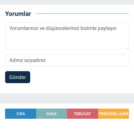
Bitcoin Örneği” başlıklı teziyle tamamladı.
2014 yılında başladığı profesyonel kariyerini
Yorumlar
halen Referansgazetesi.com.tr'de Güncel,
Spor, Sağlık ve Ekonomi Editörü olarak
sürdürmektedir.
Gönder