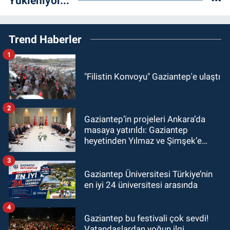
Yükleniyor...
Trend Haberler
1
"Filistin Konvoyu" Gaziantep'e ulaştı
2
Gaziantep’in projeleri Ankara’da
masaya yatırıldı: Gaziantep
heyetinden Yılmaz ve Şimşek’e
ziyaret!
3
Gaziantep Üniversitesi Türkiye’nin
en iyi 24 üniversitesi arasında
4
Gaziantep bu festivali çok sevdi!
Vatandaşlardan yoğun ilgi