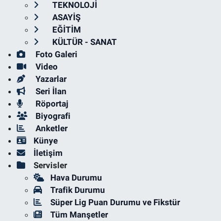
TEKNOLOJİ
ASAYİŞ
EĞİTİM
KÜLTÜR - SANAT
Foto Galeri
Video
Yazarlar
Seri İlan
Röportaj
Biyografi
Anketler
Künye
İletişim
Servisler
Hava Durumu
Trafik Durumu
Süper Lig Puan Durumu ve Fikstür
Tüm Manşetler