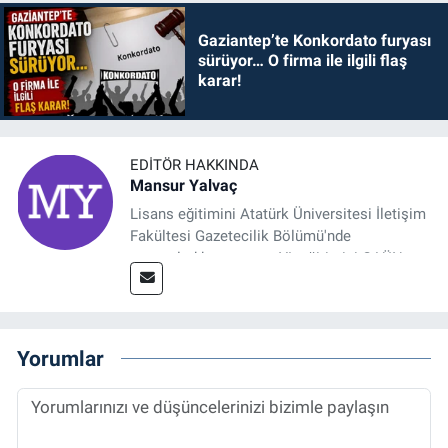
Gaziantep’te Konkordato furyası
sürüyor… O firma ile ilgili flaş
karar!
EDITÖR HAKKINDA
Mansur Yalvaç
Lisans eğitimini Atatürk Üniversitesi İletişim
Fakültesi Gazetecilik Bölümü'nde
tamamladıktan sonra, YL eğitimini GAÜN
Sosyal Bilimler Enstitüsü'nde İletişim ve T. D.
Ana Bilim Dalı'nda “Medyada Anlam İnşası:
Bitcoin Örneği” başlıklı teziyle tamamladı.
2014 yılında başladığı profesyonel kariyerini
Yorumlar
halen Referansgazetesi.com.tr'de Güncel,
Spor, Sağlık ve Ekonomi Editörü olarak
sürdürmektedir.