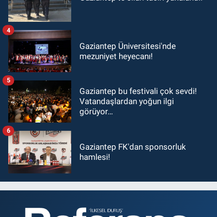
4
Gaziantep Üniversitesi'nde
mezuniyet heyecanı!
5
Gaziantep bu festivali çok sevdi!
Vatandaşlardan yoğun ilgi
görüyor…
6
Gaziantep FK'dan sponsorluk
hamlesi!