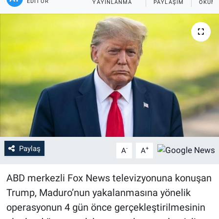
EDITÖR
YAYINLANMA
PAYLAŞIM
OKUNM
Paylaş
-
+
A
A
ABD merkezli Fox News televizyonuna konuşan
Trump, Maduro’nun yakalanmasına yönelik
operasyonun 4 gün önce gerçekleştirilmesinin