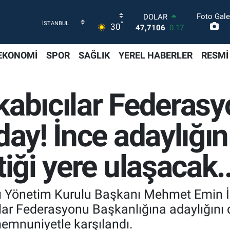
Foto Gale
DOLAR
°
30
47,7106
0.17
EURO
55,1652
0.27
EKONOMİ
SPOR
SAĞLIK
YEREL HABERLER
RESMİ
STERLİN
64,4046
0.35
GRAM ALTIN
kabıcılar Federasy
6648.99
2.59
BİST100
13.773
-19
day! İnce adaylığın
BITCOIN
65.130,04
1.2
iği yere ulaşacak..
ı Yönetim Kurulu Başkanı Mehmet Emin İn
ılar Federasyonu Başkanlığına adaylığını 
emnuniyetle karşılandı.