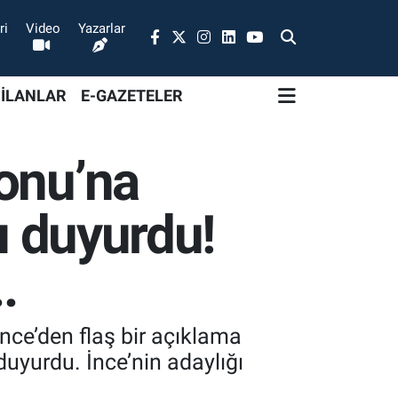
ri
Video
Yazarlar
 İLANLAR
E-GAZETELER
onu’na
ı duyurdu!
.
ce’den flaş bir açıklama
duyurdu. İnce’nin adaylığı