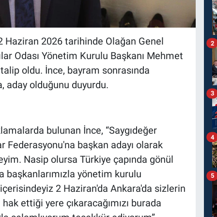
2 Haziran 2026 tarihinde Olağan Genel
2
cılar Odası Yönetim Kurulu Başkanı Mehmet
talip oldu. İnce, bayram sonrasında
a, aday olduğunu duyurdu.
3
lamalarda bulunan İnce, “Saygıdeğer
4
ar Federasyonu'na başkan adayı olarak
eyim. Nasip olursa Türkiye çapında gönül
a başkanlarımızla yönetim kurulu
5
 içerisindeyiz 2 Haziran'da Ankara'da sizlerin
 hak ettiği yere çıkaracağımızı burada