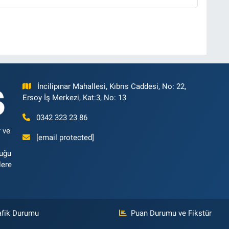
İncilipınar Mahallesi, Kıbrıs Caddesi, No: 22,
Ersoy İş Merkezi, Kat:3, No: 13
0342 323 23 86
 ve
[email protected]
luğu
lere
afik Durumu
Puan Durumu ve Fikstür