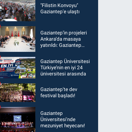
"Filistin Konvoyu"
Gaziantep'e ulaştı
Gaziantep’in projeleri
Ankara’da masaya
yatırıldı: Gaziantep
heyetinden Yılmaz ve
Şimşek’e ziyaret!
Gaziantep Üniversitesi
Türkiye’nin en iyi 24
üniversitesi arasında
Gaziantep'te dev
festival başladı!
Gaziantep
Üniversitesi'nde
mezuniyet heyecanı!