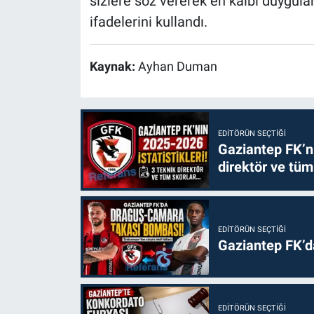
sizlere söz vererek en kalbi duygul
ifadelerini kullandı.
Kaynak:
Ayhan Duman
EDITÖRÜN SEÇTIĞI
Gaziantep FK’nı
direktör ve tüm
EDITÖRÜN SEÇTIĞI
Gaziantep FK’
EDITÖRÜN SEÇTIĞI