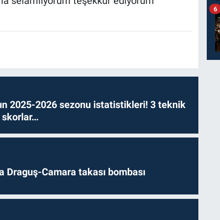
arla selamlıyorum teşekkür ediyorum”
6
n 2025-2026 sezonu istatistikleri! 3 teknik
 skorlar…
da Draguş-Camara takası bombası