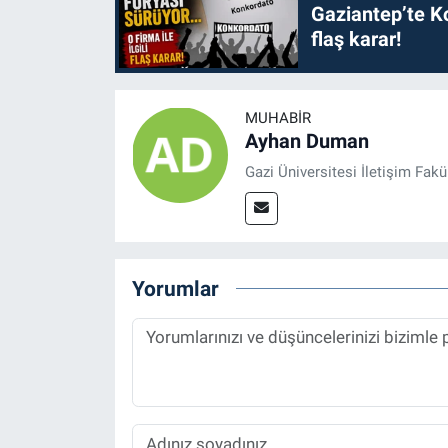
Gaziantep’te Ko
flaş karar!
MUHABIR
Ayhan Duman
Gazi Üniversitesi İletişim Fak
Yorumlar