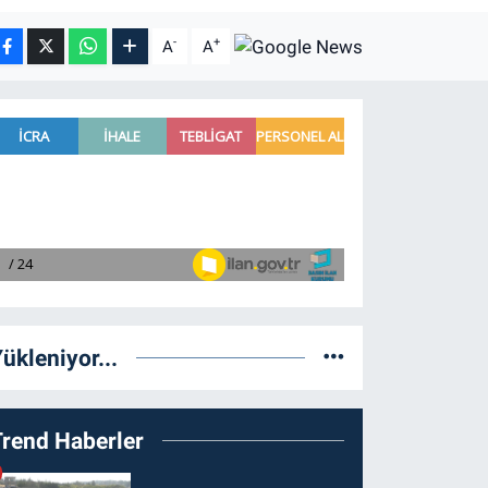
-
+
A
A
ükleniyor...
Trend Haberler