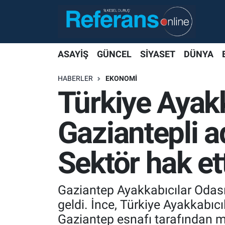
ASAYİŞ
GÜNCEL
SİYASET
DÜNYA
HABERLER
EKONOMİ
Türkiye Ayak
Gaziantepli a
Sektör hak ett
Gaziantep Ayakkabıcılar Odas
geldi. İnce, Türkiye Ayakkabıc
Gaziantep esnafı tarafından m